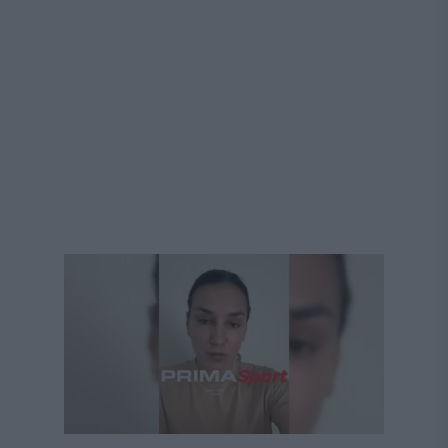
Următorul videoclip în 4
Anulează