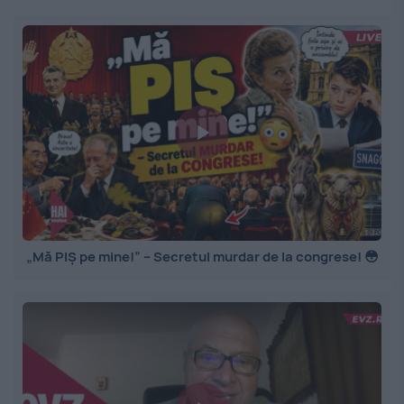
„Mă PIȘ pe mine!” – Secretul murdar de la congrese! 😳