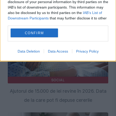
disclosure of your personal information by third parties on the
IAB’s list of downstream participants. This information may
Recomandările noastre
also be disclosed by us to third parties on the
IAB’s List of
Downstream Participants
that may further disclose it to other
third parties.
CONFIRM
Data Deletion
Data Access
Privacy Policy
SOCIAL
Ajutorul de 15.000 de lei revine în 2026. Data
de la care pot fi depuse cererile