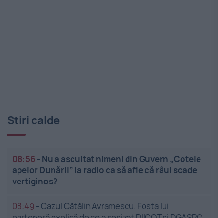
Stiri calde
08:56
-
Nu a ascultat nimeni din Guvern „Cotele
apelor Dunării” la radio ca să afle că râul scade
vertiginos?
08:49
-
Cazul Cătălin Avramescu. Fosta lui
parteneră explică de ce a sesizat DIICOT și DGASPC