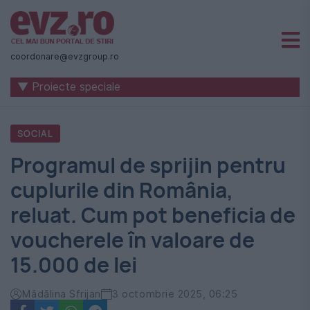
Știri
naționale
coordonare@evzgroup.ro
și
▼ Proiecte speciale
internaționale
|
SOCIAL
România
Programul de sprijin pentru
-
cuplurile din România,
Evenimentul
reluat. Cum pot beneficia de
Zilei
voucherele în valoare de
15.000 de lei
Mădălina Sfrijan
3 octombrie 2025, 06:25