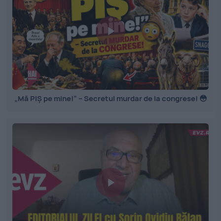
„Mă PIȘ pe mine!” – Secretul murdar de la congrese! 😳