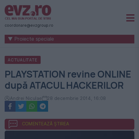
Știri
naționale
coordonare@evzgroup.ro
și
▼ Proiecte speciale
internaționale
|
ACTUALITATE
România
PLAYSTATION revine ONLINE
-
după ATACUL HACKERILOR
Evenimentul
Zilei
Andrei Niculae
28 decembrie 2014, 16:08
COMENTEAZĂ ȘTIREA