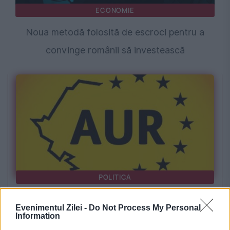
ECONOMIE
Noua metodă folosită de escroci pentru a
convinge românii să investească
POLITICA
Legea biodiversității a trecut de Comisia
Evenimentul Zilei -
Do Not Process My Personal
Information
Juridică și de Mediu. Tensiuni între AUR și