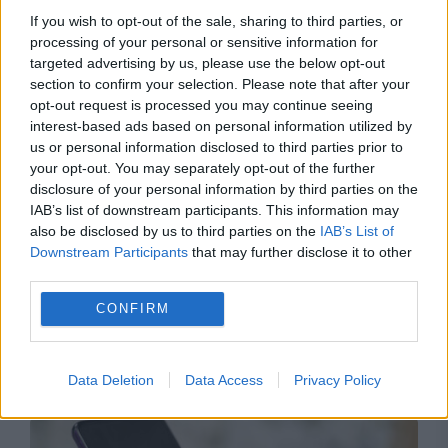
USR din cauza termenilor din proiect
If you wish to opt-out of the sale, sharing to third parties, or
processing of your personal or sensitive information for
targeted advertising by us, please use the below opt-out
section to confirm your selection. Please note that after your
opt-out request is processed you may continue seeing
interest-based ads based on personal information utilized by
us or personal information disclosed to third parties prior to
your opt-out. You may separately opt-out of the further
disclosure of your personal information by third parties on the
IAB’s list of downstream participants. This information may
also be disclosed by us to third parties on the
IAB’s List of
Downstream Participants
that may further disclose it to other
INTERNATIONAL
third parties.
Trupele lui Putin, val de lovituri asupra
CONFIRM
Kievului. Două persoane au murit, iar peste 20
au fost rănite
Data Deletion
Data Access
Privacy Policy