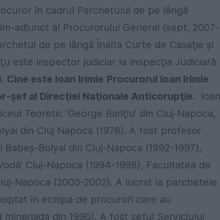
procuror în cadrul Parchetului de pe lângă
im-adjunct al Procurorului General (sept. 2007-
 Parchetul de pe lângă Înalta Curte de Casaţie şi
iţu este inspector judiciar la Inspecţia Judiciară
i.
Cine este Ioan Irimie
Procurorul Ioan Irimie
-şef al Direcţiei Naţionale Anticorupţie.
Ioa
 Liceul Teoretic 'George Bariţiu' din Cluj-Napoca,
lyai din Cluj Napoca (1978). A fost profesor
ii Babeş-Bolyai din Cluj-Napoca (1992-1997),
 Vodă' Cluj-Napoca (1994-1998), Facultatea de
 Cluj-Napoca (2000-2002). A lucrat la parchetele
cooptat în echipa de procurori care au
mineriada din 1990). A fost şeful Serviciului