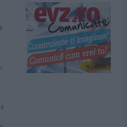
ă
l
tă
ţă