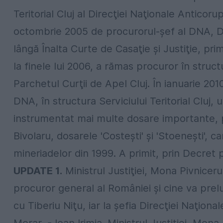
Teritorial Cluj al Direcţiei Naţionale Anticor
octombrie 2005 de procurorul-şef al DNA, Da
lângă Înalta Curte de Casaţie şi Justiţie, pri
la finele lui 2006, a rămas procuror în struc
Parchetul Curţii de Apel Cluj. În ianuarie 20
DNA, în structura Serviciului Teritorial Cluj, 
instrumentat mai multe dosare importante, p
Bivolaru, dosarele 'Costeşti' şi 'Stoeneşti',
mineriadelor din 1999. A primit, prin Decret p
UPDATE 1.
Ministrul Justiţiei, Mona Pivniceru
procuror general al României şi cine va prel
cu Tiberiu Niţu, iar la şefia Direcţiei Naţional
Morar, - Ioan Irimia. Ministrul Justiţiei, Mon