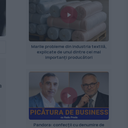
Marile probleme din industria textilă,
explicate de unul dintre cei mai
importanți producători
a
u
Pandora: confecții cu denumire de