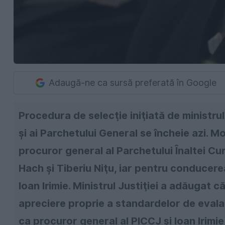
Adaugă-ne ca sursă preferată în Google
Procedura de selecţie iniţiată de ministrul 
şi ai Parchetului General se încheie azi. 
procuror general al Parchetului Înaltei Cur
Hach şi Tiberiu Niţu, iar pentru conducer
Ioan Irimie. Ministrul Justiţiei a adăugat c
apreciere proprie a standardelor de evalaur
ca procuror general al PICCJ şi Ioan Irimie