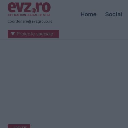
Știri
Home
Social
naționale
coordonare@evzgroup.ro
și
▼ Proiecte speciale
internaționale
|
România
-
Evenimentul
Zilei