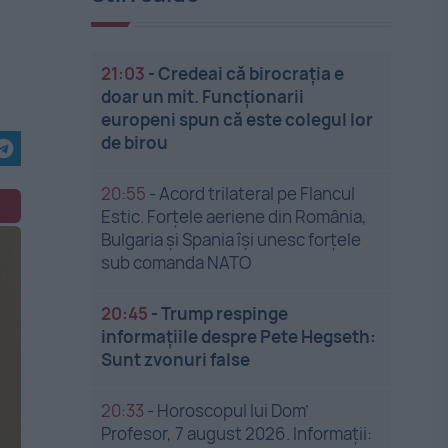
21:03
-
Credeai că birocrația e
doar un mit. Funcționarii
europeni spun că este colegul lor
de birou
20:55
-
Acord trilateral pe Flancul
Estic. Forțele aeriene din România,
Bulgaria și Spania își unesc forțele
sub comanda NATO
20:45
-
Trump respinge
informațiile despre Pete Hegseth:
Sunt zvonuri false
20:33
-
Horoscopul lui Dom’
Profesor, 7 august 2026. Informații: