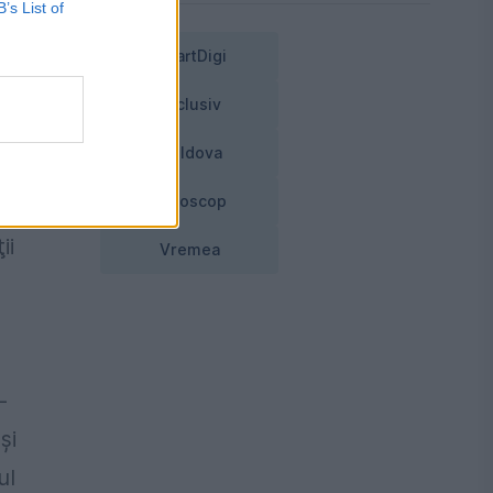
B’s List of
SmartDigi
Exclusiv
m
Moldova
Horoscop
ia
ii
Vremea
-
şi
ul