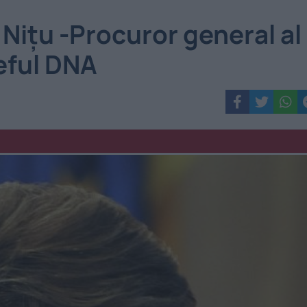
u Niţu -Procuror general al
şeful DNA