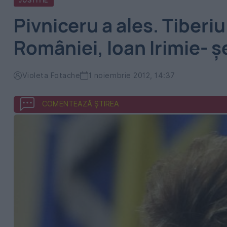
JUSTITIE
Pivniceru a ales. Tiberi
României, Ioan Irimie- 
Violeta Fotache
1 noiembrie 2012, 14:37
COMENTEAZĂ ȘTIREA