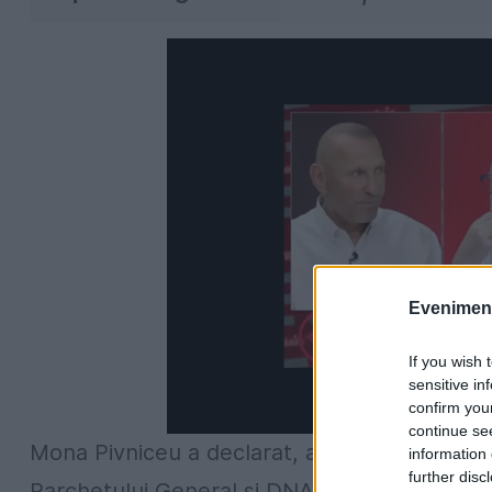
Evenimentu
If you wish 
sensitive in
confirm you
continue se
Mona Pivniceu a declarat, astăzi, după anun
information 
further disc
Parchetului General şi DNA, că a "chibzit" fo