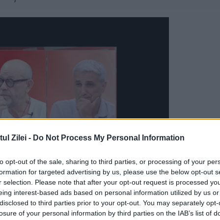
l Zilei -
Do Not Process My Personal Information
to opt-out of the sale, sharing to third parties, or processing of your per
formation for targeted advertising by us, please use the below opt-out s
r selection. Please note that after your opt-out request is processed y
eing interest-based ads based on personal information utilized by us or
ţarea propunerilor pentru conducerile
disclosed to third parties prior to your opt-out. You may separately opt-
losure of your personal information by third parties on the IAB’s list of
arte bine alegerea celor doi candidaţi, precizân