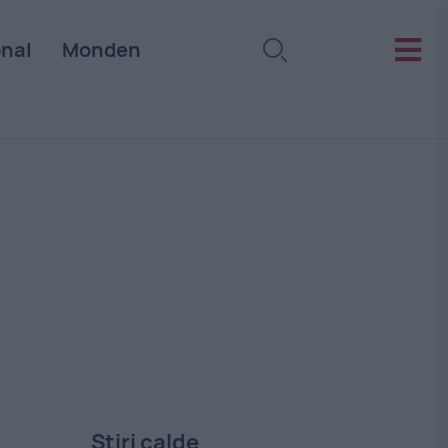
onal
Monden
Stiri calde