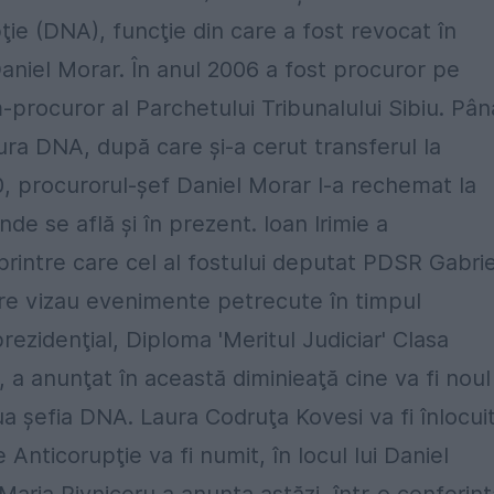
upţie (DNA), funcţie din care a fost revocat în
niel Morar. În anul 2006 a fost procuror pe
m-procuror al Parchetului Tribunalului Sibiu. Pân
tura DNA, după care şi-a cerut transferul la
10, procurorul-şef Daniel Morar l-a rechemat la
unde se află şi în prezent. Ioan Irimie a
rintre care cel al fostului deputat PDSR Gabrie
 care vizau evenimente petrecute în timpul
rezidenţial, Diploma 'Meritul Judiciar' Clasa
, a anunţat în această diminieaţă cine va fi noul
ua şefia DNA. Laura Codruţa Kovesi va fi înlocui
e Anticorupţie va fi numit, în locul lui Daniel
a Maria Pivniceru a anunţa astăzi, într-o conferin