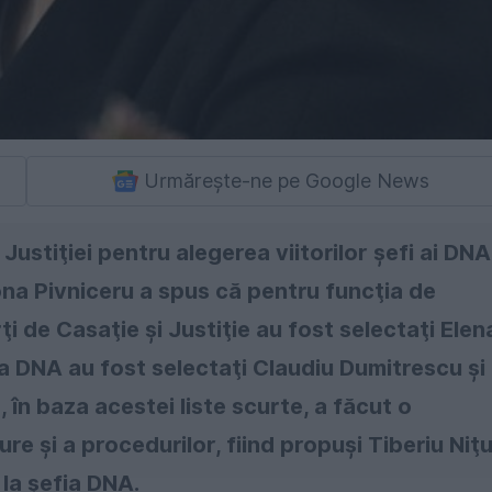
Urmărește-ne pe Google News
Justiţiei pentru alegerea viitorilor şefi ai DNA
Mona Pivniceru a spus că pentru funcţia de
ţi de Casaţie şi Justiţie au fost selectaţi Elen
ea DNA au fost selectaţi Claudiu Dumitrescu şi
ă, în baza acestei liste scurte, a făcut o
e şi a procedurilor, fiind propuşi Tiberiu Niţ
 la şefia DNA.