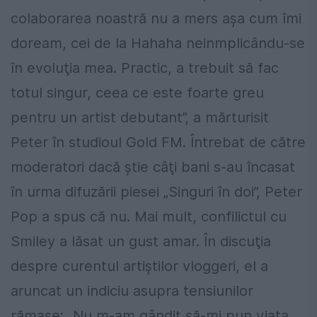
colaborarea noastră nu a mers aşa cum îmi
doream, cei de la Hahaha neinmplicându-se
în evoluţia mea. Practic, a trebuit să fac
totul singur, ceea ce este foarte greu
pentru un artist debutant”, a mărturisit
Peter în studioul Gold FM. Întrebat de către
moderatori dacă ştie câţi bani s-au încasat
în urma difuzării piesei „Singuri în doi”, Peter
Pop a spus că nu. Mai mult, confilictul cu
Smiley a lăsat un gust amar. În discuţia
despre curentul artiştilor vloggeri, el a
aruncat un indiciu asupra tensiunilor
rămase: „Nu m-am gândit să-mi pun viaţa