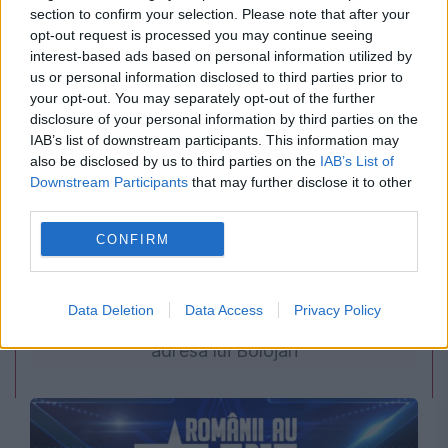
section to confirm your selection. Please note that after your
opt-out request is processed you may continue seeing
interest-based ads based on personal information utilized by
us or personal information disclosed to third parties prior to
your opt-out. You may separately opt-out of the further
disclosure of your personal information by third parties on the
IAB’s list of downstream participants. This information may
also be disclosed by us to third parties on the
IAB’s List of
Downstream Participants
that may further disclose it to other
POLITICA
third parties.
CONFIRM
PSD cere activarea mecanismului european
de urgență pentru energie și susține
Data Deletion
Data Access
Privacy Policy
menținerea centralelor pe cărbune. Critici la
adresa lui Bolojan