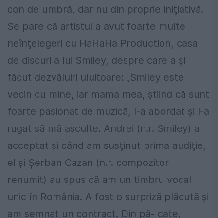
con de umbră, dar nu din proprie iniţiativă.
Se pare că artistul a avut foarte multe
neînţelegeri cu HaHaHa Production, casa
de discuri a lui Smiley, despre care a şi
făcut dezvăluiri uluitoare: „Smiley este
vecin cu mine, iar mama mea, ştiind că sunt
foarte pasionat de muzică, l-a abordat şi l-a
rugat să mă asculte. Andrei (n.r. Smiley) a
acceptat şi când am susţinut prima audiţie,
el şi Şerban Cazan (n.r. compozitor
renumit) au spus că am un timbru vocal
unic în România. A fost o surpriză plăcută şi
am semnat un contract. Din pă- cate,