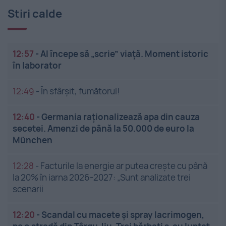
Stiri calde
12:57
-
AI începe să „scrie” viață. Moment istoric
în laborator
12:49
-
În sfârșit, fumătorul!
12:40
-
Germania raționalizează apa din cauza
secetei. Amenzi de până la 50.000 de euro la
München
12:28
-
Facturile la energie ar putea crește cu până
la 20% în iarna 2026-2027: „Sunt analizate trei
scenarii
12:20
-
Scandal cu macete și spray lacrimogen,