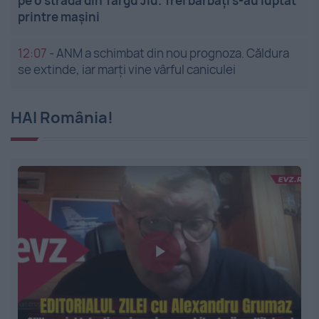
pe o stradă din Târgu Jiu. Trei bărbați s-au luptat
printre mașini
12:07
-
ANM a schimbat din nou prognoza. Căldura
se extinde, iar marți vine vârful caniculei
HAI România!