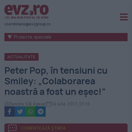
Știri
naționale
coordonare@evzgroup.ro
și
▼ Proiecte speciale
internaționale
|
ACTUALITATE
România
Peter Pop, în tensiuni cu
-
Smiley: „Colaborarea
Evenimentul
noastră a fost un eşec!”
Zilei
Sandra Săl ăgean
14 iulie 2017, 01:13
COMENTEAZĂ ȘTIREA