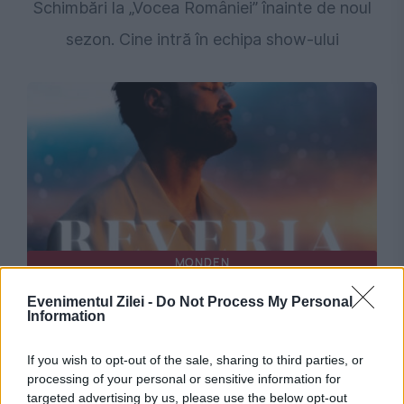
Schimbări la „Vocea României” înainte de noul
sezon. Cine intră în echipa show-ului
MONDEN
Smiley, surpriză pentru fani. Artistul lansează
Evenimentul Zilei -
Do Not Process My Personal
Information
„Reveria”, prima piesă din albumul „Nunți,
If you wish to opt-out of the sale, sharing to third parties, or
botezuri, cumetrii și ce o mai fi…"
processing of your personal or sensitive information for
targeted advertising by us, please use the below opt-out