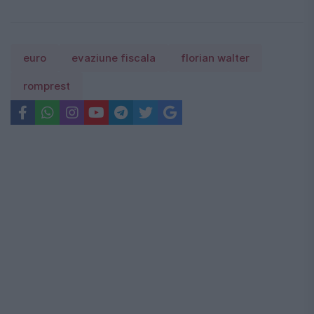
euro
evaziune fiscala
florian walter
romprest