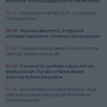
din Franța. Printre suspecți sunt și 166 de minori
08:12
-
Cine conduce, de fapt, AUR: „Un personaj
nociv și periculos”
08:00
-
Buletinul electronic, în fața unei
schimbări importante. Termenul care se apropie
07:49
-
O eclipsă rară vine peste o Europă lovită de
caniculă. „Situația este gravă”
07:40
-
Cancerul lui Joe Biden a ajuns într-un
stadiu avansat. Fiul său vorbește despre
suferința fostului președinte
07:29
-
Nu e cea mai bună zi să le contrazici. Două
zodii ar putea avea replica pregătită înainte să
termini propoziția