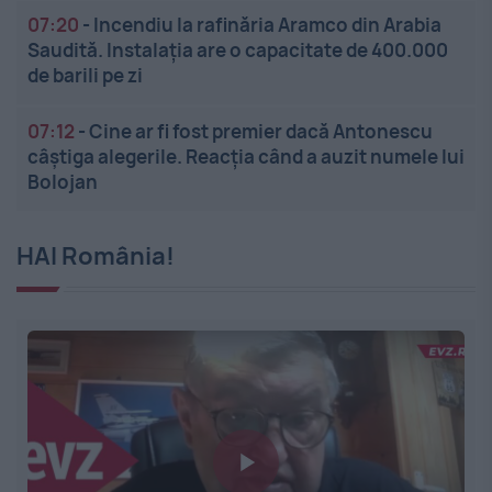
07:20
-
Incendiu la rafinăria Aramco din Arabia
Saudită. Instalația are o capacitate de 400.000
de barili pe zi
07:12
-
Cine ar fi fost premier dacă Antonescu
câștiga alegerile. Reacția când a auzit numele lui
Bolojan
HAI România!