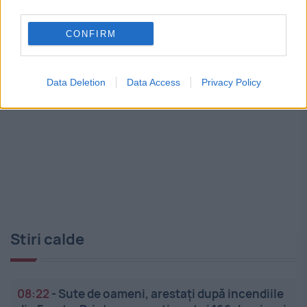
third parties.
CONFIRM
Data Deletion
Data Access
Privacy Policy
Stiri calde
08:22
-
Sute de oameni, arestați după incendiile