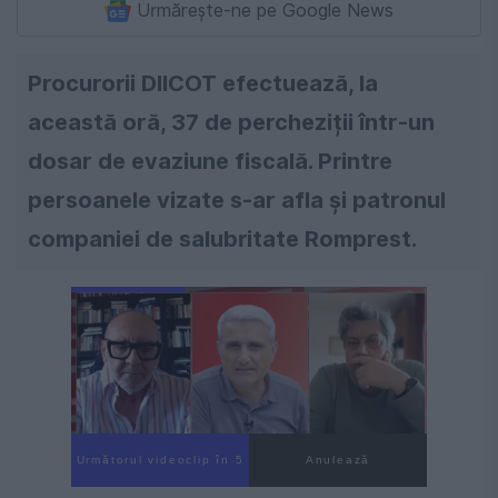
Urmărește-ne pe Google News
Procurorii DIICOT efectuează, la
această oră, 37 de percheziții într-un
dosar de evaziune fiscală. Printre
persoanele vizate s-ar afla și patronul
companiei de salubritate Romprest.
Următorul videoclip în 4
Anulează