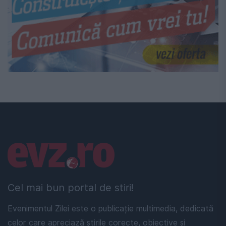
Linkuri utile
Cel mai bun portal de stiri!
Evenimentul Zilei este o publicație multimedia, dedicată
celor care apreciază știrile corecte, obiective și