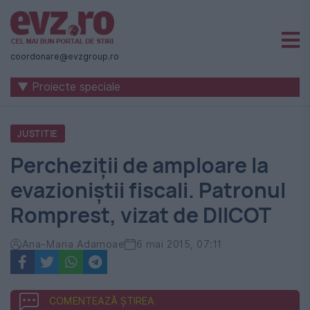
Știri
naționale
coordonare@evzgroup.ro
și
▼ Proiecte speciale
internaționale
|
JUSTITIE
România
Percheziții de amploare la
-
evazioniștii fiscali. Patronul
Evenimentul
Romprest, vizat de DIICOT
Zilei
Ana-Maria Adamoae
6 mai 2015, 07:11
COMENTEAZĂ ȘTIREA