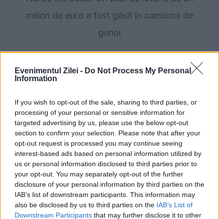
milion de euro a fost găsit în camionul de
gunoi
Evenimentul Zilei -
Do Not Process My Personal
Information
If you wish to opt-out of the sale, sharing to third parties, or
processing of your personal or sensitive information for
targeted advertising by us, please use the below opt-out
section to confirm your selection. Please note that after your
opt-out request is processed you may continue seeing
POLITICA
interest-based ads based on personal information utilized by
us or personal information disclosed to third parties prior to
Avertisment dur lansat de Călin Georgescu:
your opt-out. You may separately opt-out of the further
disclosure of your personal information by third parties on the
Renunțarea la leu fără consultarea românilor
IAB’s list of downstream participants. This information may
also be disclosed by us to third parties on the
IAB’s List of
va duce la explozia prețurilor
Downstream Participants
that may further disclose it to other