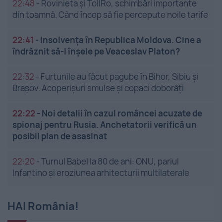
22:48
-
Rovinieta și TollRo, schimbări importante
din toamnă. Când încep să fie percepute noile tarife
22:41
-
Insolvenţa în Republica Moldova. Cine a
îndrăznit să-l înşele pe Veaceslav Platon?
22:32
-
Furtunile au făcut pagube în Bihor, Sibiu și
Brașov. Acoperișuri smulse și copaci doborâți
22:22
-
Noi detalii în cazul româncei acuzate de
spionaj pentru Rusia. Anchetatorii verifică un
posibil plan de asasinat
22:20
-
Turnul Babel la 80 de ani: ONU, pariul
Infantino și eroziunea arhitecturii multilaterale
HAI România!