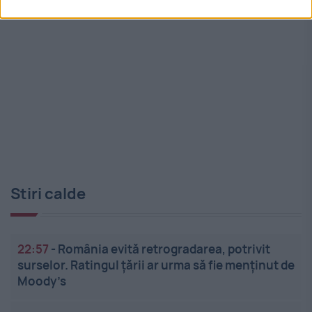
Stiri calde
22:57
-
România evită retrogradarea, potrivit
surselor. Ratingul țării ar urma să fie menținut de
Moody’s