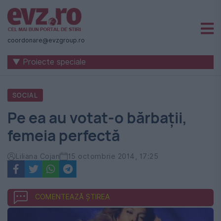
Știri
naționale
coordonare@evzgroup.ro
și
▼ Proiecte speciale
internaționale
|
SOCIAL
România
Pe ea au votat-o bărbații,
-
femeia perfectă
Evenimentul
Zilei
Liliana Cojan
15 octombrie 2014, 17:25
COMENTEAZĂ ȘTIREA