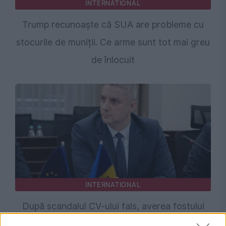
INTERNATIONAL
Trump recunoaște că SUA are probleme cu
stocurile de muniții. Ce arme sunt tot mai greu
de înlocuit
INTERNATIONAL
După scandalul CV-ului fals, averea fostului
director MoldATSA intră în vizorul ANI