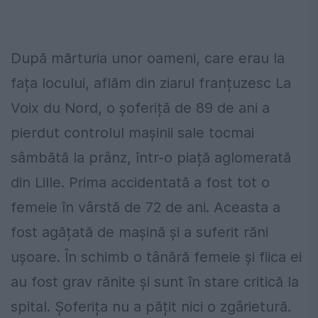
După mărturia unor oameni, care erau la
fața locului, aflăm din ziarul franțuzesc La
Voix du Nord, o șoferiță de 89 de ani a
pierdut controlul mașinii sale tocmai
sâmbătă la prânz, într-o piață aglomerată
din Lille. Prima accidentată a fost tot o
femeie în vârstă de 72 de ani. Aceasta a
fost agățată de mașină și a suferit răni
ușoare. În schimb o tânără femeie și fiica ei
au fost grav rănite și sunt în stare critică la
spital. Șoferița nu a pățit nici o zgârietură.