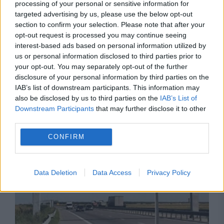
processing of your personal or sensitive information for
targeted advertising by us, please use the below opt-out
section to confirm your selection. Please note that after your
opt-out request is processed you may continue seeing
interest-based ads based on personal information utilized by
us or personal information disclosed to third parties prior to
INTERNATIONAL
your opt-out. You may separately opt-out of the further
disclosure of your personal information by third parties on the
Fermierii francezi schimbă culturile din cauza
IAB’s list of downstream participants. This information may
also be disclosed by us to third parties on the
IAB’s List of
secetei. Năutul și lintea câștigă teren în
Downstream Participants
that may further disclose it to other
Alsacia
third parties.
CONFIRM
Data Deletion
Data Access
Privacy Policy