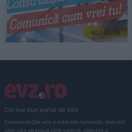
Linkuri utile
Cel mai bun portal de stiri!
Evenimentul Zilei este o publicație multimedia, dedicată
celor care apreciază știrile corecte, obiective și