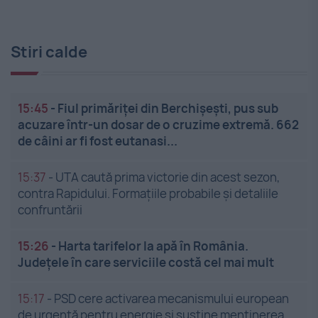
Stiri calde
15:45
-
Fiul primăriței din Berchișești, pus sub
acuzare într-un dosar de o cruzime extremă. 662
de câini ar fi fost eutanasi...
15:37
-
UTA caută prima victorie din acest sezon,
contra Rapidului. Formațiile probabile și detaliile
confruntării
15:26
-
Harta tarifelor la apă în România.
Județele în care serviciile costă cel mai mult
15:17
-
PSD cere activarea mecanismului european
de urgență pentru energie și susține menținerea