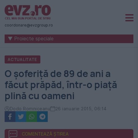
Știri
naționale
coordonare@evzgroup.ro
și
▼ Proiecte speciale
internaționale
|
ACTUALITATE
România
O șoferiță de 89 de ani a
-
făcut prăpăd, într-o piață
Evenimentul
plină cu oameni
Zilei
Dodo Romniceanu
26 ianuarie 2015, 06:14
COMENTEAZĂ ȘTIREA