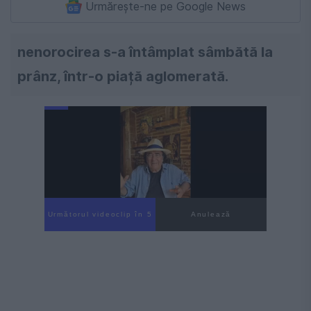
Urmărește-ne pe Google News
nenorocirea s-a întâmplat sâmbătă la
prânz, într-o piață aglomerată.
Următorul videoclip în 4
Anulează