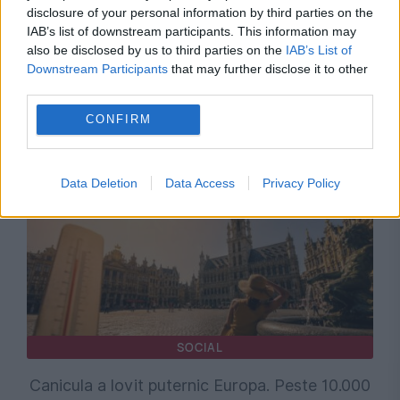
disclosure of your personal information by third parties on the
IAB’s list of downstream participants. This information may
also be disclosed by us to third parties on the
IAB’s List of
SPORT
Downstream Participants
that may further disclose it to other
third parties.
Anglia – Argentina 2-1, meciul recordurilor. 30
CONFIRM
de minute fără șut la poartă
Data Deletion
Data Access
Privacy Policy
SOCIAL
Canicula a lovit puternic Europa. Peste 10.000