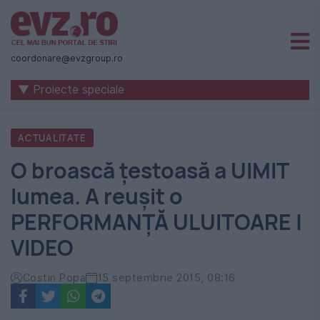
Știri
naționale
coordonare@evzgroup.ro
și
▼ Proiecte speciale
internaționale
|
ACTUALITATE
România
O broască ţestoasă a UIMIT
-
lumea. A reuşit o
Evenimentul
PERFORMANŢĂ ULUITOARE |
Zilei
VIDEO
Costin Popa
15 septembrie 2015, 08:16