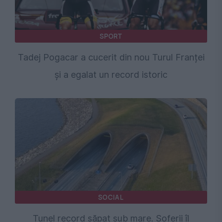
SPORT
Tadej Pogacar a cucerit din nou Turul Franței
și a egalat un record istoric
SOCIAL
Tunel record săpat sub mare. Șoferii îl