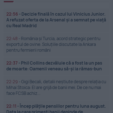
22:56
-
Decizie finală în cazul lui Vinicius Junior.
A refuzat oferta de la Arsenal și a semnat pe viață
cu Real Madrid
22:48
-
România și Turcia, acord strategic pentru
exportul de ovine. Soluțiile discutate la Ankara
pentru fermierii români
22:37
-
Phil Collins dezvăluie că a fost la un pas
de moarte: Oamenii veneau să-și ia rămas-bun
22:29
-
Gigi Becali, detalii neștiute despre relația cu
Mihai Stoica: El are grijă de banii mei. De ce nu mai
face FCSB achiz...
22:11
-
Încep plățile pensiilor pentru luna august.
Data la care primești banii depinde de