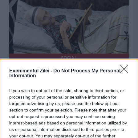
SOCIAL
Cea mai bătrână româncă are 111 ani. „Dacă
Evenimentul Zilei -
Do Not Process My Personal
Information
va vrea Dumnezeu, ne vedem și anul viitor!”
If you wish to opt-out of the sale, sharing to third parties, or
processing of your personal or sensitive information for
targeted advertising by us, please use the below opt-out
section to confirm your selection. Please note that after your
opt-out request is processed you may continue seeing
interest-based ads based on personal information utilized by
us or personal information disclosed to third parties prior to
your opt-out. You may separately opt-out of the further