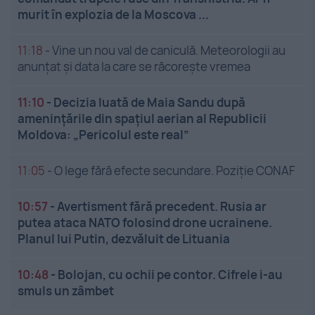
murit în explozia de la Moscova ...
11:18
-
Vine un nou val de caniculă. Meteorologii au
anunțat și data la care se răcorește vremea
11:10
-
Decizia luată de Maia Sandu după
amenințările din spațiul aerian al Republicii
Moldova: „Pericolul este real”
11:05
-
O lege fără efecte secundare. Poziție CONAF
10:57
-
Avertisment fără precedent. Rusia ar
putea ataca NATO folosind drone ucrainene.
Planul lui Putin, dezvăluit de Lituania
10:48
-
Bolojan, cu ochii pe contor. Cifrele i-au
smuls un zâmbet