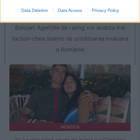
Data Deletion
Data Access
Privacy Policy
POLITICA
Bolojan: Agențiile de rating vor analiza trei
factori-cheie înainte de următoarea evaluare
a României
MONDEN