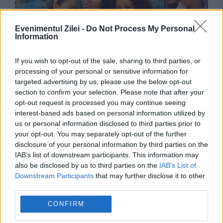
Evenimentul Zilei -
Do Not Process My Personal
Information
If you wish to opt-out of the sale, sharing to third parties, or
MONDEN
processing of your personal or sensitive information for
targeted advertising by us, please use the below opt-out
Cine ar putea fi alături de Cristiano Ronaldo și
section to confirm your selection. Please note that after your
opt-out request is processed you may continue seeing
Georgina Rodriguez în ziua nunții. Au apărut
interest-based ads based on personal information utilized by
primele nume
us or personal information disclosed to third parties prior to
your opt-out. You may separately opt-out of the further
disclosure of your personal information by third parties on the
IAB’s list of downstream participants. This information may
also be disclosed by us to third parties on the
IAB’s List of
Downstream Participants
that may further disclose it to other
third parties.
CONFIRM