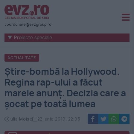
Știri
naționale
coordonare@evzgroup.ro
și
▼ Proiecte speciale
internaționale
|
ACTUALITATE
România
Știre-bombă la Hollywood.
-
Regina rap-ului a făcut
Evenimentul
marele anunț. Decizia care a
Zilei
șocat pe toată lumea
Iulia Moise
22 iunie 2019, 22:35