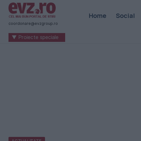
Știri
Home
Social
naționale
coordonare@evzgroup.ro
și
▼ Proiecte speciale
internaționale
|
România
-
Evenimentul
Zilei