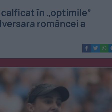
alficat în „optimile”
dversara româncei a