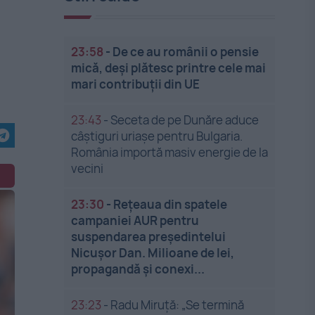
23:58
-
De ce au românii o pensie
mică, deși plătesc printre cele mai
mari contribuții din UE
23:43
-
Seceta de pe Dunăre aduce
câștiguri uriașe pentru Bulgaria.
România importă masiv energie de la
vecini
23:30
-
Rețeaua din spatele
campaniei AUR pentru
suspendarea președintelui
Nicușor Dan. Milioane de lei,
propagandă și conexi...
23:23
-
Radu Miruță: „Se termină