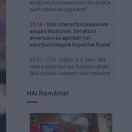
astăzi scufundarea celor două barje,
sunt măsuri de siguranţă”
23:14
-
SUA intensifică presiunea
asupra Moscovei. Senatorii
americani au aprobat noi
sancțiuni majore împotriva Rusiei
23:07
-
UTA - Rapid, 0-0. Meci fără
sare și piper la Arad. Gazdele rămân
fără victorie, oaspeții sunt neînvinși
HAI România!