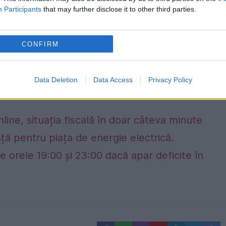
Participants
that may further disclose it to other third parties.
CONFIRM
Data Deletion
Data Access
Privacy Policy
nline, situația fiscală în doar câteva minute
ță pentru piața de energie electrică.
e orele 19:00 și 23:00 dacă apar deficite în