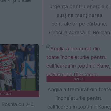
 de 4 și 5 iulie
urgență pentru energie și
susține menținerea
centralelor pe cărbune.
Critici la adresa lui Bolojan
SPORT
Anglia a tremurat din toat
SPORT
încheieturile pentru
Bosnia cu 2-0,
calificarea în „optimi”. Kane