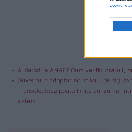
Downstream 
Ai datorii la ANAF? Cum verifici gratuit, o
Guvernul a adoptat noi măsuri de siguran
Transelectrica poate limita consumul într
sistem