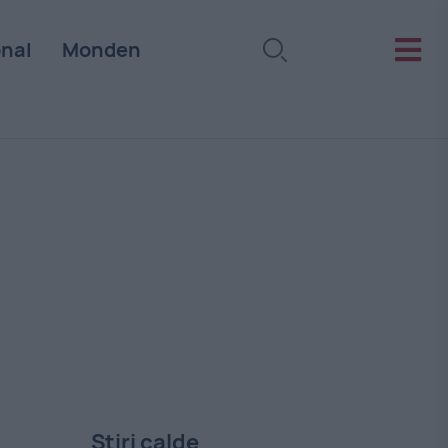
onal
Monden
Stiri calde