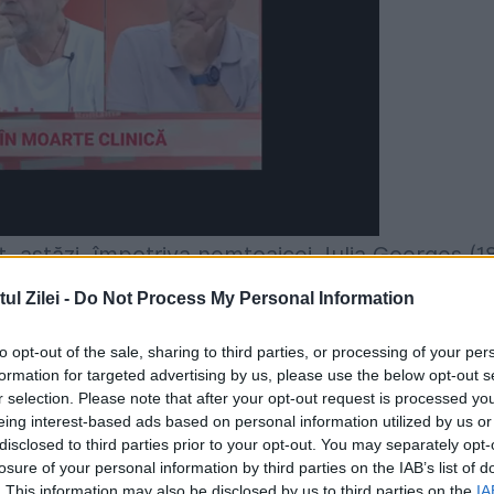
, astăzi, împotriva nemțoaicei Julia Goerges (1
 turneului de la Roma. Sportiva „tricoloră” s-a
l Zilei -
Do Not Process My Personal Information
de-al doilea cu 3-6, iar în decisiv, la 4-4,
to opt-out of the sale, sharing to third parties, or processing of your per
rvenția fizioterapeutului chiar în timpul gameul
formation for targeted advertising by us, please use the below opt-out s
r selection. Please note that after your opt-out request is processed y
ntâlni pe japoneza Naomi Osaka.
eing interest-based ads based on personal information utilized by us or
disclosed to third parties prior to your opt-out. You may separately opt-
losure of your personal information by third parties on the IAB’s list of
. This information may also be disclosed by us to third parties on the
IA