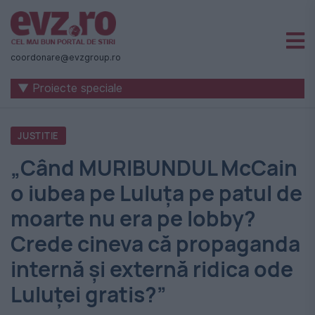
Știri
naționale
coordonare@evzgroup.ro
și
▼ Proiecte speciale
internaționale
|
JUSTITIE
România
„Când MURIBUNDUL McCain
-
o iubea pe Luluța pe patul de
Evenimentul
moarte nu era pe lobby?
Zilei
Crede cineva că propaganda
internă și externă ridica ode
Luluței gratis?”