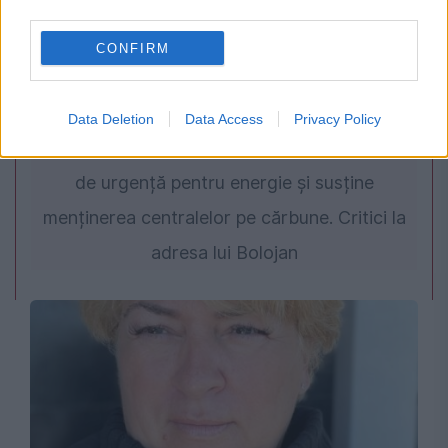
third parties.
CONFIRM
POLITICA
Data Deletion
Data Access
Privacy Policy
PSD cere activarea mecanismului european
de urgență pentru energie și susține
menținerea centralelor pe cărbune. Critici la
adresa lui Bolojan