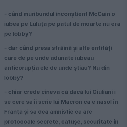
- când muribundul inconștient McCain o
iubea pe Luluța pe patul de moarte nu era
pe lobby?
- dar când presa străină și alte entități
care de pe unde adunate iubeau
anticorupția ele de unde știau? Nu din
lobby?
- chiar crede cineva că dacă lui Giuliani i
se cere să îi scrie lui Macron că e nasol în
Franța și să dea amnistie că are
protocoale secrete, cătușe, securitate în