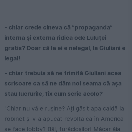
- chiar crede cineva că ”propaganda”
internă și externă ridica ode Luluței
gratis? Doar că la ei e nelegal, la Giuliani e
legal!
- chiar trebuia să ne trimită Giuliani acea
scrisoare ca să ne dăm noi seama că așa
stau lucrurile, fix cum scrie acolo?
"Chiar nu vă e rușine? Ați găsit apa caldă la
robinet și v-a apucat revolta că în America
se face lobby? Băi, furăcioșilor! Măcar ăia