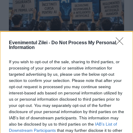
Evenimentul Zilei -
Do Not Process My Personal
SOCIAL
Information
Limitarea dezvoltării inteligenței artficiale,
If you wish to opt-out of the sale, sharing to third parties, or
processing of your personal or sensitive information for
cerută de peste 1.100 de angajați. Apelul vine
targeted advertising by us, please use the below opt-out
chiar din interiorul industriei. Apelul vine chiar
section to confirm your selection. Please note that after your
opt-out request is processed you may continue seeing
din interiorul industriei
interest-based ads based on personal information utilized by
us or personal information disclosed to third parties prior to
your opt-out. You may separately opt-out of the further
disclosure of your personal information by third parties on the
IAB’s list of downstream participants. This information may
also be disclosed by us to third parties on the
IAB’s List of
Downstream Participants
that may further disclose it to other