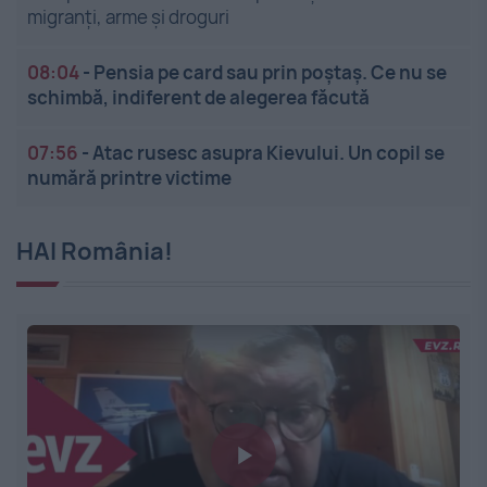
migranți, arme și droguri
08:04
-
Pensia pe card sau prin poștaș. Ce nu se
schimbă, indiferent de alegerea făcută
07:56
-
Atac rusesc asupra Kievului. Un copil se
numără printre victime
HAI România!