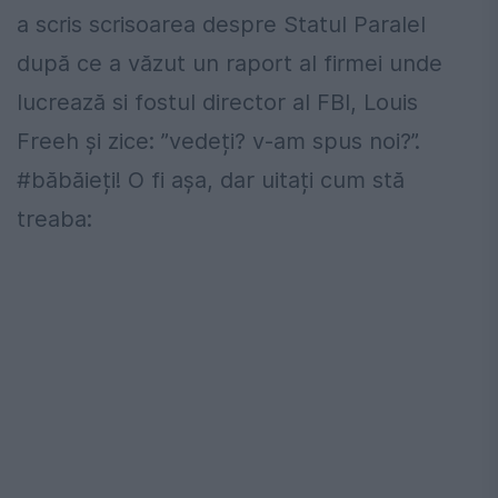
a scris scrisoarea despre Statul Paralel
după ce a văzut un raport al firmei unde
lucrează si fostul director al FBI, Louis
Freeh și zice: ”vedeți? v-am spus noi?”.
#băbăieți! O fi așa, dar uitați cum stă
treaba: