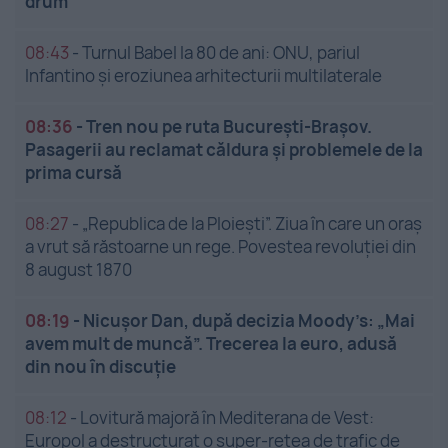
drum
08:43
-
Turnul Babel la 80 de ani: ONU, pariul
Infantino și eroziunea arhitecturii multilaterale
08:36
-
Tren nou pe ruta București-Brașov.
Pasagerii au reclamat căldura și problemele de la
prima cursă
08:27
-
„Republica de la Ploiești”. Ziua în care un oraș
a vrut să răstoarne un rege. Povestea revoluției din
8 august 1870
08:19
-
Nicușor Dan, după decizia Moody’s: „Mai
avem mult de muncă”. Trecerea la euro, adusă
din nou în discuție
08:12
-
Lovitură majoră în Mediterana de Vest:
Europol a destructurat o super-rețea de trafic de