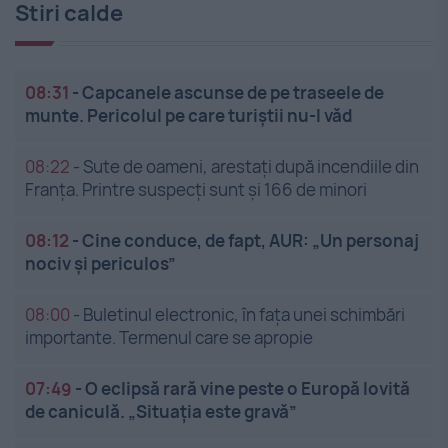
Stiri calde
08:31
-
Capcanele ascunse de pe traseele de
munte. Pericolul pe care turiștii nu-l văd
08:22
-
Sute de oameni, arestați după incendiile din
Franța. Printre suspecți sunt și 166 de minori
08:12
-
Cine conduce, de fapt, AUR: „Un personaj
nociv și periculos”
08:00
-
Buletinul electronic, în fața unei schimbări
importante. Termenul care se apropie
07:49
-
O eclipsă rară vine peste o Europă lovită
de caniculă. „Situația este gravă”