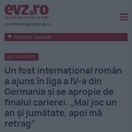
Știri
naționale
coordonare@evzgroup.ro
și
▼ Proiecte speciale
internaționale
|
ACTUALITATE
România
Un fost internațional român
-
a ajuns în liga a IV-a din
Evenimentul
Germania și se apropie de
Zilei
finalul carierei. „Mai joc un
an și jumătate, apoi mă
retrag”