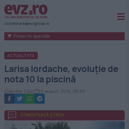
Știri
naționale
coordonare@evzgroup.ro
și
▼ Proiecte speciale
internaționale
|
ACTUALITATE
România
Larisa Iordache, evoluție de
-
nota 10 la piscină
Evenimentul
Zilei
Andrei Călin
10 august 2018, 00:40
COMENTEAZĂ ȘTIREA