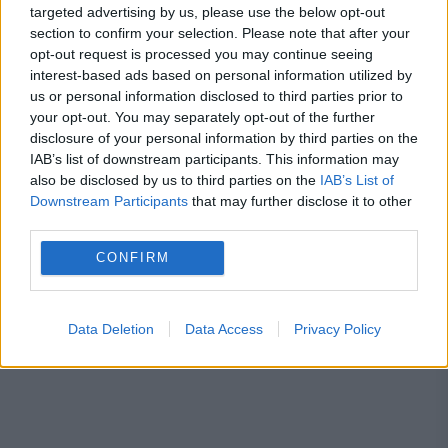
targeted advertising by us, please use the below opt-out
section to confirm your selection. Please note that after your
EVZ SPECIAL
opt-out request is processed you may continue seeing
interest-based ads based on personal information utilized by
A căzut cortina peste JO Milano-Cortina
us or personal information disclosed to third parties prior to
your opt-out. You may separately opt-out of the further
2026! Ce satisfacții au avut competitorii
disclosure of your personal information by third parties on the
români?
IAB’s list of downstream participants. This information may
also be disclosed by us to third parties on the
IAB’s List of
Downstream Participants
that may further disclose it to other
third parties.
CONFIRM
Data Deletion
Data Access
Privacy Policy