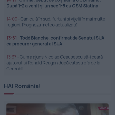
După 1-2 a venit și un sec 1-5 cu CSM Slatina
14:00
-
Caniculă în sud, furtuni și vijelii în mai multe
regiuni. Prognoza meteo actualizată
13:51
-
Todd Blanche, confirmat de Senatul SUA
ca procuror general al SUA
13:37
-
Cum a ajuns Nicolae Ceaușescu să-i ceară
ajutorul lui Ronald Reagan după catastrofa de la
Cernobîl
HAI România!