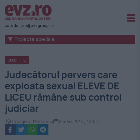
Știri
naționale
coordonare@evzgroup.ro
și
▼ Proiecte speciale
internaționale
|
JUSTITIE
România
Judecătorul pervers care
-
exploata sexual ELEVE DE
Evenimentul
LICEU rămâne sub control
Zilei
judiciar
Georgeta Petrovici
3 iulie 2015, 12:57