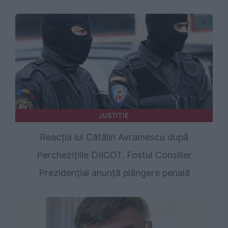
JUSTITIE
Reacția lui Cătălin Avramescu după
Perchezițiile DIICOT. Fostul Consilier
Prezidențial anunță plângere penală