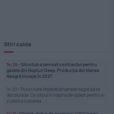
Stiri calde
14:29
-
Silcotub a semnat contractul pentru
gazele din Neptun Deep. Producția din Marea
Neagră începe în 2027
14:20
-
Trucul care împiedică hainele negre să se
decoloreze. Ce să pui în mașina de spălat pentru a-
și păstra culoarea
14:11
-
Chirilă, debut de coșmar la CS Dinamo.