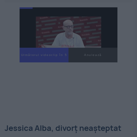
Următorul videoclip în 4
Anulează
Jessica Alba, divorț neașteptat