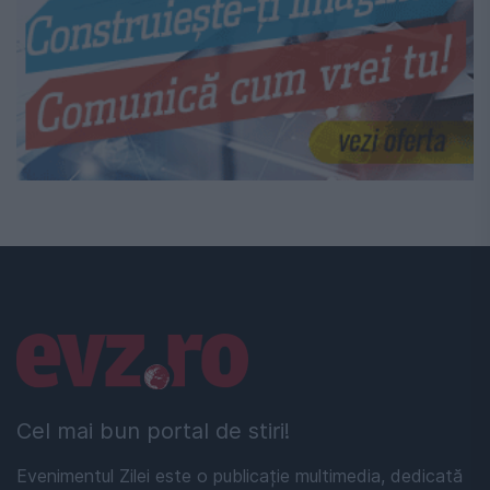
Linkuri utile
Cel mai bun portal de stiri!
Evenimentul Zilei este o publicație multimedia, dedicată