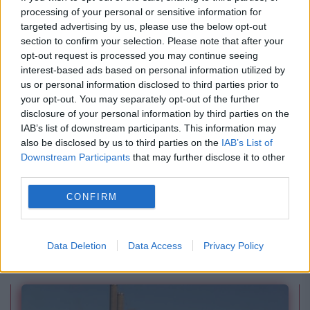
sute de milioane de dolari
processing of your personal or sensitive information for
targeted advertising by us, please use the below opt-out
section to confirm your selection. Please note that after your
opt-out request is processed you may continue seeing
interest-based ads based on personal information utilized by
us or personal information disclosed to third parties prior to
your opt-out. You may separately opt-out of the further
disclosure of your personal information by third parties on the
IAB’s list of downstream participants. This information may
also be disclosed by us to third parties on the
IAB’s List of
Downstream Participants
that may further disclose it to other
third parties.
JUSTITIE
CONFIRM
Acuzații teribile în cazul lui Cătălin Avramescu.
Șase procese cu fosta parteneră, ambii
Data Deletion
Data Access
Privacy Policy
invocând abuzarea copiilor