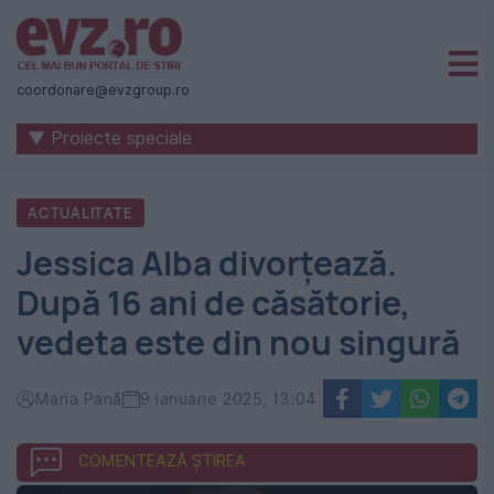
Știri
naționale
coordonare@evzgroup.ro
și
▼ Proiecte speciale
internaționale
|
ACTUALITATE
România
Jessica Alba divorțează.
-
După 16 ani de căsătorie,
Evenimentul
vedeta este din nou singură
Zilei
Maria Pană
9 ianuarie 2025, 13:04
COMENTEAZĂ ȘTIREA