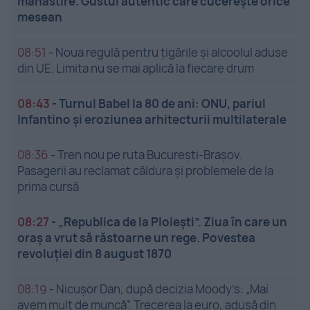
mânăstire. Gustul autentic care cucerește orice
mesean
08:51
-
Noua regulă pentru țigările și alcoolul aduse
din UE. Limita nu se mai aplică la fiecare drum
08:43
-
Turnul Babel la 80 de ani: ONU, pariul
Infantino și eroziunea arhitecturii multilaterale
08:36
-
Tren nou pe ruta București-Brașov.
Pasagerii au reclamat căldura și problemele de la
prima cursă
08:27
-
„Republica de la Ploiești”. Ziua în care un
oraș a vrut să răstoarne un rege. Povestea
revoluției din 8 august 1870
08:19
-
Nicușor Dan, după decizia Moody’s: „Mai
avem mult de muncă”. Trecerea la euro, adusă din