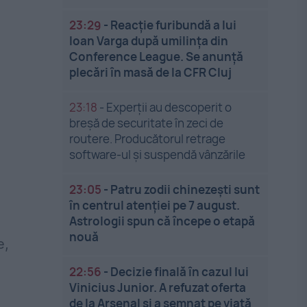
23:29
-
Reacție furibundă a lui
Ioan Varga după umilința din
Conference League. Se anunță
plecări în masă de la CFR Cluj
23:18
-
Experții au descoperit o
breșă de securitate în zeci de
routere. Producătorul retrage
software-ul și suspendă vânzările
23:05
-
Patru zodii chinezești sunt
în centrul atenției pe 7 august.
Astrologii spun că începe o etapă
nouă
e,
22:56
-
Decizie finală în cazul lui
Vinicius Junior. A refuzat oferta
de la Arsenal și a semnat pe viață