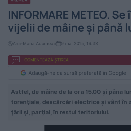
VREMEA
INFORMARE METEO. Se înt
vijelii de mâine și până l
Ana-Maria Adamoae
9 mai 2015, 19:38
COMENTEAZĂ ȘTIREA
Adaugă-ne ca sursă preferată în Google
Astfel, de mâine de la ora 15.00 și până lu
torenţiale, descărcări electrice şi vânt în
ţării şi, parţial, în restul teritoriului.