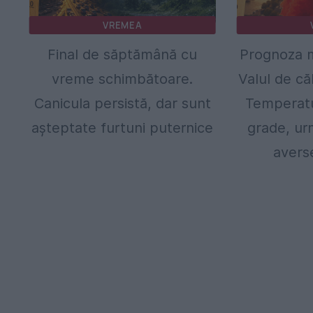
VREMEA
Final de săptămână cu
Prognoza m
vreme schimbătoare.
Valul de că
Canicula persistă, dar sunt
Temperatur
așteptate furtuni puternice
grade, urm
avers