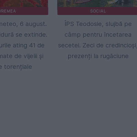
VREMEA
SOCIAL
eteo, 6 august.
ÎPS Teodosie, slujbă pe
ldură se extinde.
câmp pentru încetarea
ile ating 41 de
secetei. Zeci de credincioși
ate de vijelii și
prezenți la rugăciune
e torențiale