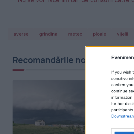
Nu se vor face limitări de consum către 
averse
grindina
meteo
ploaie
vijelii
Recomandările noastre
Evenimentu
If you wish 
sensitive in
confirm you
continue se
information 
further disc
participants
Downstream 