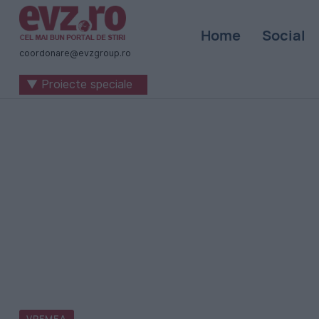
Știri
Home
Social
naționale
coordonare@evzgroup.ro
și
▼ Proiecte speciale
internaționale
|
România
-
Evenimentul
Zilei