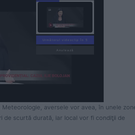
Următorul videoclip în 4
Anulează
de Meteorologie, aversele vor avea, în unele zon
i de scurtă durată, iar local vor fi condiţii de