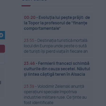
00:20
-
Evoluția lui pește prăjit: de
la Topor la profesorul de ”finanțe
comportamentale”
23:55
-
Destinația turistică mortală:
locul din Europa unde peste o sută
de turiști își pierd viața în fiecare an
23:46
-
Fermierii francezi schimbă
culturile din cauza secetei. Năutul
și lintea câștigă teren în Alsacia
l
23:39
-
Volodimir Zelenski anunță
operațiuni speciale împotriva
industriei militare ruse. Ce ținte au
fost identificate