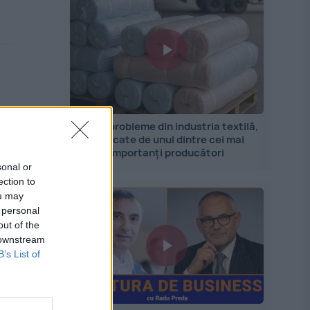
Marile probleme din industria textilă,
explicate de unul dintre cei mai
importanți producători
sonal or
ection to
ou may
 personal
out of the
 downstream
B’s List of