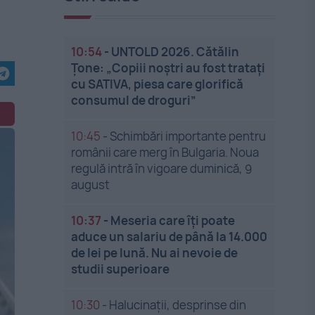
10:54
-
UNTOLD 2026. Cătălin
Țone: „Copiii noștri au fost tratați
cu SATIVA, piesa care glorifică
consumul de droguri”
10:45
-
Schimbări importante pentru
românii care merg în Bulgaria. Noua
regulă intră în vigoare duminică, 9
august
10:37
-
Meseria care îți poate
aduce un salariu de până la 14.000
de lei pe lună. Nu ai nevoie de
studii superioare
10:30
-
Halucinații, desprinse din