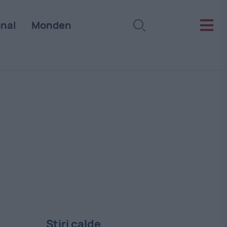
onal
Monden
Stiri calde