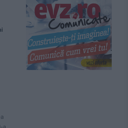
ai
ea
i-a