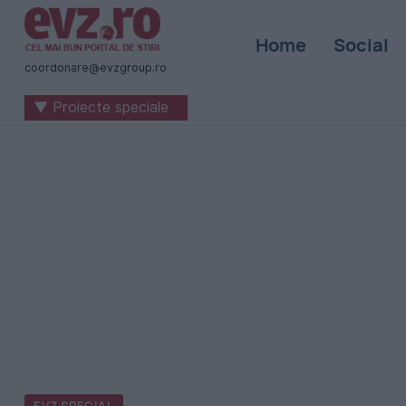
Știri
Home
Social
naționale
coordonare@evzgroup.ro
și
▼ Proiecte speciale
internaționale
|
România
-
Evenimentul
Zilei