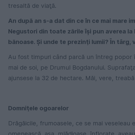
tresaltă de viaţă.
An după an s-a dat din ce în ce mai mare im
Negustori din toate zările îşi pun averea la
bănoase. Şi unde te prezinţi lumii? În târg, 
Au fost timpuri când parcă un întreg popor îş
mai de soi, pe Drumul Bogdanului. Suprafaţa
ajunsese la 32 de hectare. Măi, vere, treabă
Domniţele ogoarelor
Drăgăicile, frumoasele, ce se mai veseleau e
omenească, aşa, mlădioase, înflorate, aveau