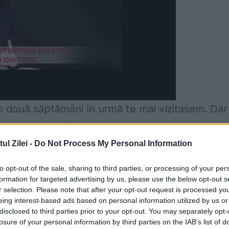
o două săptămâni în urmă te mai vizitasem. Dar
se deschide târgul Drăgaicei. Pasionatul de
 mers. Uite-mă în trenul de Moldova, cu gând de
l Zilei -
Do Not Process My Personal Information
to opt-out of the sale, sharing to third parties, or processing of your per
formation for targeted advertising by us, please use the below opt-out s
ntr-un fapt de viaţă pe care nu l-am cunoscut
r selection. Please note that after your opt-out request is processed y
eing interest-based ads based on personal information utilized by us or
rg mare, vere!
Păi de, am citit și eu din ce scriu
disclosed to third parties prior to your opt-out. You may separately opt-
losure of your personal information by third parties on the IAB’s list of
 și aș putea spune chiar legendare meleaguri.