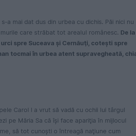
 s-a mai dat dus din urbea cu dichis. Păi nici nu
umurile care străbat tot arealul românesc.
De la
, urci spre Suceava şi Cernăuţi, coteşti spre
n han tocmai în urbea atent supravegheată, chi
le Carol I a vrut să vadă cu ochii lui târgul
zi pe Măria Sa că îşi face apariţia în mijlocul
 lume, să tot cunoşti o întreagă naţiune cum