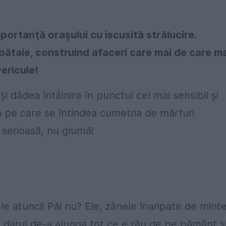
portanţă oraşului cu iscusită strălucire.
 bătaie, construind afaceri care mai de care m
vericule!
i dădea întâlnire în punctul cel mai sensibil şi
 pe care se întindea cumetria de mărfuri
 serioasă, nu glumă!
le atunci! Păi nu? Ele, zânele înaripate de mint
 darul de-a alunga tot ce e rău de pe pământ ş