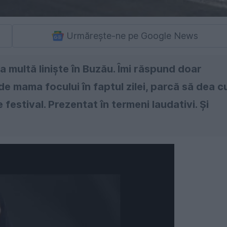
Urmărește-ne pe Google News
ea multă linişte în Buzău. Îmi răspund doar
ă de mama focului în faptul zilei, parcă să dea c
 festival. Prezentat în termeni laudativi. Şi