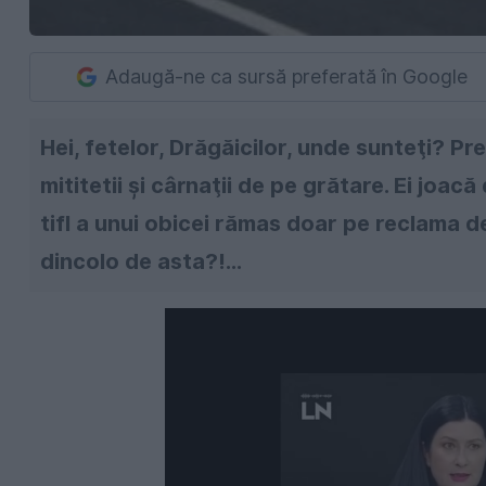
Adaugă-ne ca sursă preferată în Google
Hei, fetelor, Drăgăicilor, unde sunteţi? Pr
mititetii şi cârnaţii de pe grătare. Ei joac
tifl a unui obicei rămas doar pe reclama de
dincolo de asta?!...