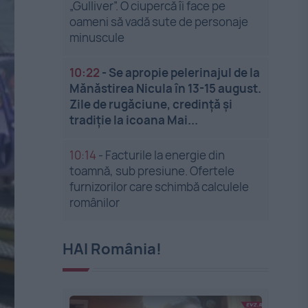
„Gulliver”. O ciupercă îi face pe
oameni să vadă sute de personaje
minuscule
10:22
-
Se apropie pelerinajul de la
Mănăstirea Nicula în 13-15 august.
Zile de rugăciune, credință și
tradiție la icoana Mai...
10:14
-
Facturile la energie din
toamnă, sub presiune. Ofertele
furnizorilor care schimbă calculele
românilor
HAI România!