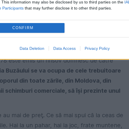
. This information may also be disclosed by us to third parties on the
IA
mi-se oficial,
www.dragaicabuzau.ro
, profesioni
Participants
that may further disclose it to other third parties.
CONFIRM
Data Deletion
Data Access
Privacy Policy
 1778 este emis un hrisov domnesc de către
ia Buzăului se va ocupa de cele trebuitoare
oporul din toate zările, din Moldova, din
i schimburi comerciale, să îşi prezinte unul
ce au mai de preţ. Ce să mai spui că la ceas de
ile. Hai la un pahar, hai la joc, frate muntene,