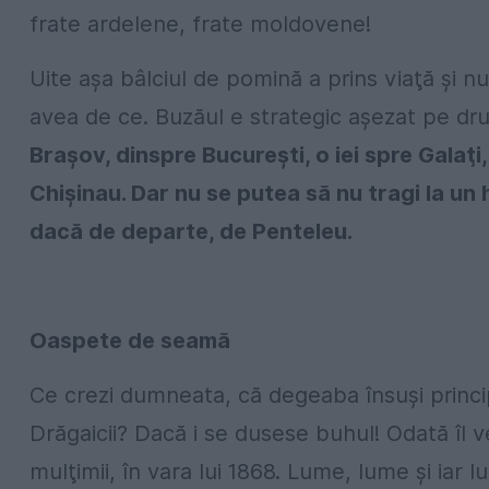
frate ardelene, frate moldovene!
Uite aşa bâlciul de pomină a prins viaţă şi nu
avea de ce. Buzăul e strategic aşezat pe dr
Braşov, dinspre Bucureşti, o iei spre Galaţi
Chişinau. Dar nu se putea să nu tragi la u
dacă de departe, de Penteleu.
Oaspete de seamă
Ce crezi dumneata, că degeaba însuşi principe
Drăgaicii? Dacă i se dusese buhul! Odată îl ve
mulţimii, în vara lui 1868. Lume, lume şi iar