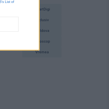
B’s List of
st
SmartDigi
Exclusiv
Moldova
Horoscop
Vremea