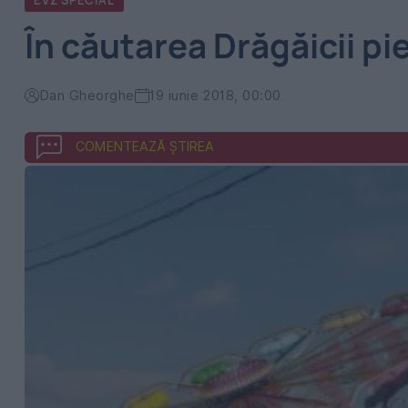
EVZ SPECIAL
În căutarea Drăgăicii pi
Dan Gheorghe
19 iunie 2018, 00:00
COMENTEAZĂ ȘTIREA