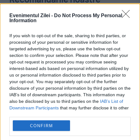
Evenimentul Zilei -
Do Not Process My Personal
Information
If you wish to opt-out of the sale, sharing to third parties, or
processing of your personal or sensitive information for
targeted advertising by us, please use the below opt-out
section to confirm your selection. Please note that after your
opt-out request is processed you may continue seeing
interest-based ads based on personal information utilized by
us or personal information disclosed to third parties prior to
your opt-out. You may separately opt-out of the further
INTERNATIONAL
disclosure of your personal information by third parties on the
IAB’s list of downstream participants. This information may
Lovitură pentru Donald Trump: Construcția
also be disclosed by us to third parties on the
IAB’s List of
uriașei săli de bal de la Casa Albă a fost
Downstream Participants
that may further disclose it to other
third parties.
blocată în instanță
CONFIRM