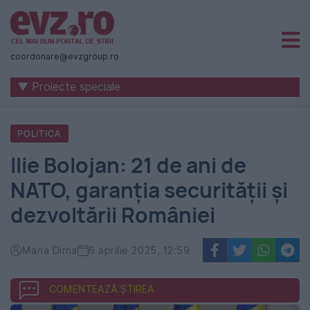
Știri
naționale
coordonare@evzgroup.ro
și
▼ Proiecte speciale
internaționale
|
POLITICA
România
Ilie Bolojan: 21 de ani de
-
NATO, garanția securității și
Evenimentul
dezvoltării României
Zilei
Maria Dima
6 aprilie 2025, 12:59
COMENTEAZĂ ȘTIREA