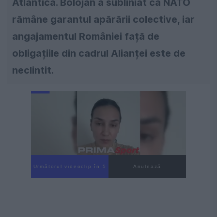
Atlantică. Bolojan a subliniat că NATO
rămâne garantul apărării colective, iar
angajamentul României față de
obligațiile din cadrul Alianței este de
neclintit.
Următorul videoclip în 4
Anulează