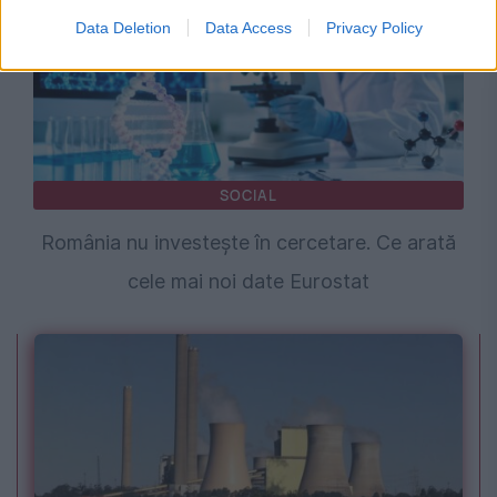
Data Deletion
Data Access
Privacy Policy
SOCIAL
România nu investește în cercetare. Ce arată
cele mai noi date Eurostat