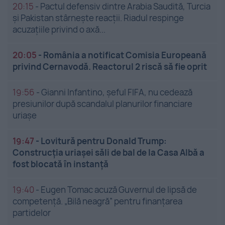
20:15
-
Pactul defensiv dintre Arabia Saudită, Turcia
și Pakistan stârnește reacții. Riadul respinge
acuzațiile privind o axă...
20:05
-
România a notificat Comisia Europeană
privind Cernavodă. Reactorul 2 riscă să fie oprit
19:56
-
Gianni Infantino, șeful FIFA, nu cedează
presiunilor după scandalul planurilor financiare
uriașe
19:47
-
Lovitură pentru Donald Trump:
Construcția uriașei săli de bal de la Casa Albă a
fost blocată în instanță
19:40
-
Eugen Tomac acuză Guvernul de lipsă de
competență. „Bilă neagră” pentru finanțarea
partidelor