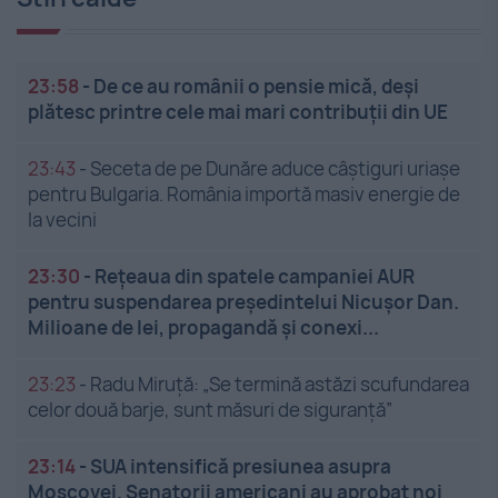
23:58
-
De ce au românii o pensie mică, deși
plătesc printre cele mai mari contribuții din UE
23:43
-
Seceta de pe Dunăre aduce câștiguri uriașe
pentru Bulgaria. România importă masiv energie de
la vecini
23:30
-
Rețeaua din spatele campaniei AUR
pentru suspendarea președintelui Nicușor Dan.
Milioane de lei, propagandă și conexi...
23:23
-
Radu Miruță: „Se termină astăzi scufundarea
celor două barje, sunt măsuri de siguranţă”
23:14
-
SUA intensifică presiunea asupra
Moscovei. Senatorii americani au aprobat noi