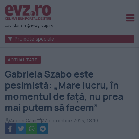
Știri
naționale
coordonare@evzgroup.ro
și
▼ Proiecte speciale
internaționale
|
ACTUALITATE
România
Gabriela Szabo este
-
pesimistă: „Mare lucru, în
Evenimentul
momentul de faţă, nu prea
Zilei
mai putem să facem”
Andrei Călin
27 octombrie 2015, 18:10