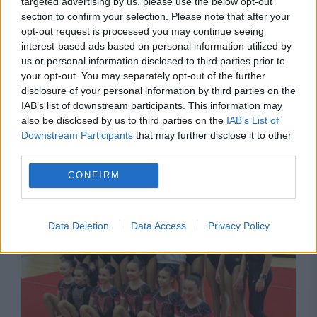
targeted advertising by us, please use the below opt-out
section to confirm your selection. Please note that after your
opt-out request is processed you may continue seeing
interest-based ads based on personal information utilized by
us or personal information disclosed to third parties prior to
EVENIMENTUL ISTORIC
your opt-out. You may separately opt-out of the further
disclosure of your personal information by third parties on the
18 iulie 1976, Montreal, ziua când Nadia, o
IAB’s list of downstream participants. This information may
also be disclosed by us to third parties on the
IAB’s List of
fetiță din România a învins computerul
Downstream Participants
that may further disclose it to other
third parties.
elvețian
CONFIRM
Data Deletion
Data Access
Privacy Policy