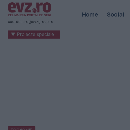
Știri
Home
Social
naționale
coordonare@evzgroup.ro
și
▼ Proiecte speciale
internaționale
|
România
-
Evenimentul
Zilei