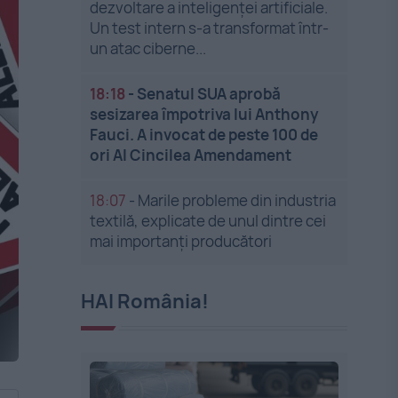
dezvoltare a inteligenței artificiale.
Un test intern s-a transformat într-
un atac ciberne...
18:18
-
Senatul SUA aprobă
sesizarea împotriva lui Anthony
Fauci. A invocat de peste 100 de
ori Al Cincilea Amendament
18:07
-
Marile probleme din industria
textilă, explicate de unul dintre cei
mai importanți producători
HAI România!