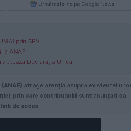
Urmărește-ne pe Google News
NUMAI prin SPV
ă la ANAF
mpletează Declarația Unică
(ANAF) atrage atenția asupra existenței uno
ției, prin care contribuabilii sunt anunțați că
 link de acces.