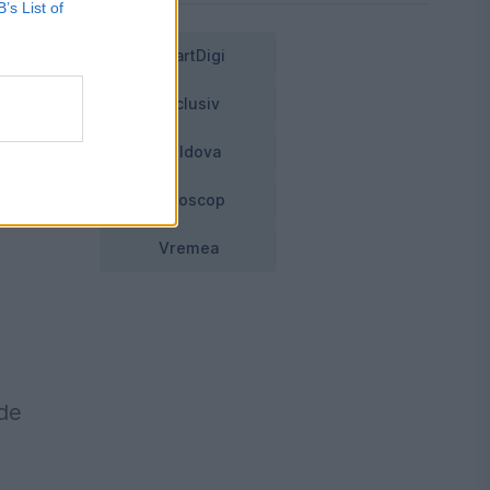
B’s List of
i
e
SmartDigi
Exclusiv
S
Moldova
Horoscop
Vremea
 de