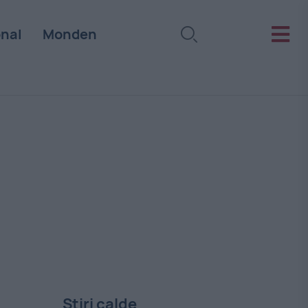
onal
Monden
Stiri calde