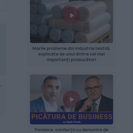
Marile probleme din industria textilă,
explicate de unul dintre cei mai
importanți producători
r
Pandora: confecții cu denumire de