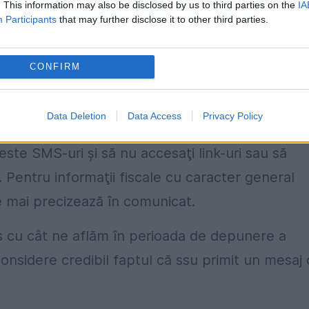
. This information may also be disclosed by us to third parties on the
IA
bilii se realizează fie prin intermediul Spațiulu
Participants
that may further disclose it to other third parties.
ecurizată, fie prin Poșta Română, cu confirmare d
CONFIRM
ita informații personale sau financiare prin SM
Data Deletion
Data Access
Privacy Policy
ste SMS-uri şi să nu accesaţi link-uri sau să
. Pentru informaţii fiscale cu caracter general
se mai precizează în comunicat.
os cu cât ne aflăm în perioada de depunere a
considere credibil faptul că ssu primit un mesaj