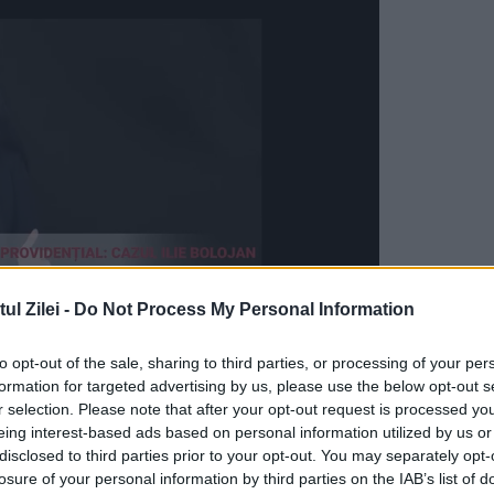
l Zilei -
Do Not Process My Personal Information
to opt-out of the sale, sharing to third parties, or processing of your per
măresc să obţină datele personale şi financiar
formation for targeted advertising by us, please use the below opt-out s
r-un comunicat.
r selection. Please note that after your opt-out request is processed y
eing interest-based ads based on personal information utilized by us or
ilii, NUMAI prin SPV
disclosed to third parties prior to your opt-out. You may separately opt-
losure of your personal information by third parties on the IAB’s list of