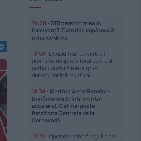
19:00
-
STB cere intrarea în
insolvență. Datoriile depășesc 3
miliarde de lei
18:50
-
Donald Trump a vorbit, în
premieră, despre viitorul politic al
partidului său. Ce le-a spus
donatorilor în Biroul Oval
18:38
-
Alertă la Apele Române:
Dunărea scade într-un ritm
accelerat. Cât mai poate
funcționa Centrala de la
Cernavodă
18:28
-
OpenAI schimbă regulile de