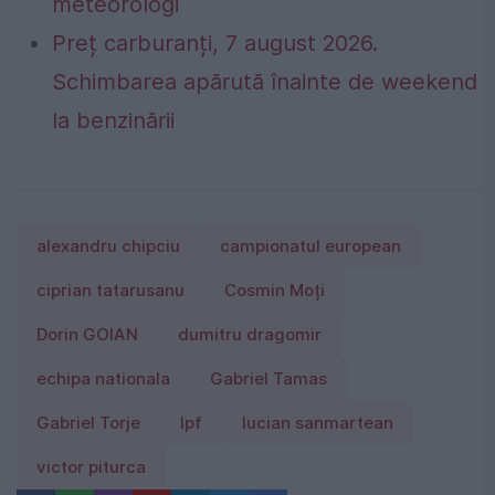
meteorologi
Preț carburanți, 7 august 2026.
Schimbarea apărută înainte de weekend
la benzinării
alexandru chipciu
campionatul european
ciprian tatarusanu
Cosmin Moți
Dorin GOIAN
dumitru dragomir
echipa nationala
Gabriel Tamas
Gabriel Torje
lpf
lucian sanmartean
victor piturca