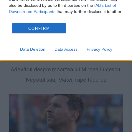
also be disclosed by us to third parties on the
IAB’s List of
Downstream Participants
that may further disclose it to other
third parties.
CONFIRM
Data Deletion
Data Access
Privacy Policy
SOCIAL
Adevărul despre moartea lui Mircea Lucescu.
Nepotul său, Matei, rupe tăcerea