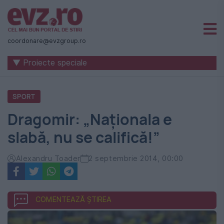
Știri
naționale
coordonare@evzgroup.ro
și
▼ Proiecte speciale
internaționale
|
SPORT
România
Dragomir: „Naționala e
-
slabă, nu se califică!”
Evenimentul
Zilei
Alexandru Toader
2 septembrie 2014, 00:00
COMENTEAZĂ ȘTIREA