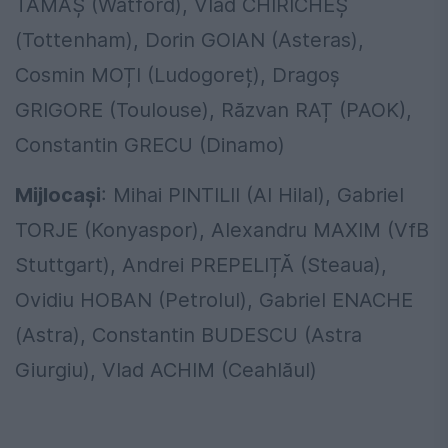
TAMAȘ (Watford), Vlad CHIRICHEȘ
(Tottenham), Dorin GOIAN (Asteras),
Cosmin MOȚI (Ludogoreț), Dragoș
GRIGORE (Toulouse), Răzvan RAȚ (PAOK),
Constantin GRECU (Dinamo)
Mijlocași
: Mihai PINTILII (Al Hilal), Gabriel
TORJE (Konyaspor), Alexandru MAXIM (VfB
Stuttgart), Andrei PREPELIȚĂ (Steaua),
Ovidiu HOBAN (Petrolul), Gabriel ENACHE
(Astra), Constantin BUDESCU (Astra
Giurgiu), Vlad ACHIM (Ceahlăul)