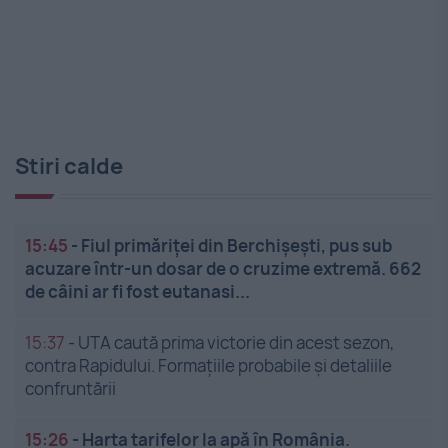
Stiri calde
15:45
-
Fiul primăriței din Berchișești, pus sub
acuzare într-un dosar de o cruzime extremă. 662
de câini ar fi fost eutanasi...
15:37
-
UTA caută prima victorie din acest sezon,
contra Rapidului. Formațiile probabile și detaliile
confruntării
15:26
-
Harta tarifelor la apă în România.