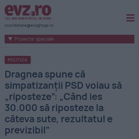
Știri
naționale
coordonare@evzgroup.ro
și
▼ Proiecte speciale
internaționale
|
POLITICA
România
Dragnea spune că
-
simpatizanții PSD voiau să
Evenimentul
„riposteze”: „Când ies
Zilei
30.000 să riposteze la
câteva sute, rezultatul e
previzibil”