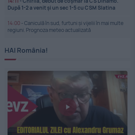
14:11
-
Chirilă, debut de coșmar la CS Dinamo.
După 1-2 a venit și un sec 1-5 cu CSM Slatina
14:00
-
Caniculă în sud, furtuni și vijelii în mai multe
regiuni. Prognoza meteo actualizată
HAI România!