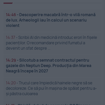
14:46
-
Descoperire macabră într-o vilă romană
de lux. Arheologii iau în calcul un scenariu
violent
14:37
-
Scribii AI din medicină introduc erori în fișele
pacienților. O recomandare privind fumatul a
devenit un sfat despre ...
14:29
-
Silcotub a semnat contractul pentru
gazele din Neptun Deep. Producția din Marea
Neagră începe în 2027
14:20
-
Trucul care împiedică hainele negre să se
decoloreze. Ce să pui în mașina de spălat pentru a-
și păstra culoarea