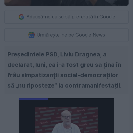
Adaugă-ne ca sursă preferată în Google
Urmărește-ne pe Google News
Președintele PSD, Liviu Dragnea, a
declarat, luni, că i-a fost greu să țină în
frâu simpatizanții social-democraților
să „nu riposteze” la contramanifestații.