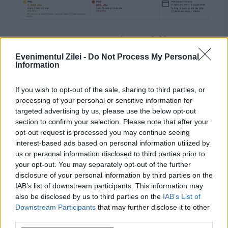
Evenimentul Zilei -
Do Not Process My Personal
Information
POLITICA
If you wish to opt-out of the sale, sharing to third parties, or
processing of your personal or sensitive information for
Adevărul despre PNRR. USR a conceput
targeted advertising by us, please use the below opt-out
jaloanele prost trasate. PNL și PSD, eforturi
section to confirm your selection. Please note that after your
opt-out request is processed you may continue seeing
de gestionare și schimbare
interest-based ads based on personal information utilized by
us or personal information disclosed to third parties prior to
your opt-out. You may separately opt-out of the further
disclosure of your personal information by third parties on the
IAB’s list of downstream participants. This information may
also be disclosed by us to third parties on the
IAB’s List of
Downstream Participants
that may further disclose it to other
third parties.