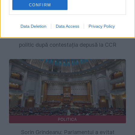
CONFIRM
POLITICA
Data Deletion
Data Access
Privacy Policy
Adrian Câciu acuză PNL și USR de bipolarism
politic după contestația depusă la CCR
POLITICA
Sorin Grindeanu: Parlamentul a evitat