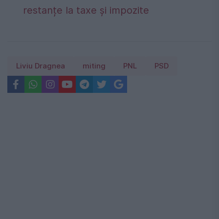
restanțe la taxe și impozite
Liviu Dragnea
miting
PNL
PSD