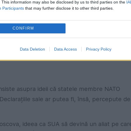
. This information may also be disclosed by us to third parties on the
IA
 la Casa Albă lovesc principii fundamentale ale
Participants
that may further disclose it to other third parties.
tului de creare a NATO precizează că țările memb
 Statele Unite au făcut de mulți ani presiuni
CONFIRM
ulte fonduri de la bugetul de stat pentru domeni
ca SUA să își nege responsabilitățile sau să
Data Deletion
Data Access
Privacy Policy
nsiste asupra ideii că statele membre NATO
Declarațiile sale ar putea fi, însă, percepute de
Moscova, ideea ca SUA să devină un aliat pe car