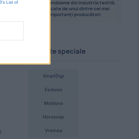
Marile probleme din industria textilă,
B’s List of
explicate de unul dintre cei mai
importanți producători
re
ul
Proiecte speciale
SmartDigi
Exclusiv
Moldova
Horoscop
e
Vremea