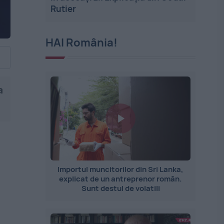
Rutier
HAI România!
a
Importul muncitorilor din Sri Lanka,
explicat de un antreprenor român.
Sunt destul de volatili