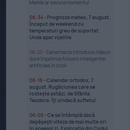
Markle ar savura momentul
06:34
-
Prognoza meteo, 7 august.
Început de weekend cu
temperaturi greu de suportat.
Unde apar vijeliile
06:25
-
Danemarca introduce măsuri
dure împotriva folosirii inteligenței
artificiale în școli
06:16
-
Calendar ortodox, 7
august. Rugăciunea care se
rostește astăzi, de Sfânta
Teodora. Îți vindecă sufletul
06:05
-
Ce se întâmplă dacă
depășești viteza de mai multe ori
în aceeași zi. Explicația din Codul