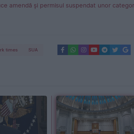
duce amendă și permisul suspendat unor categori
rk times
SUA