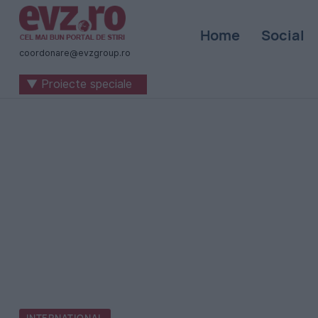
Știri
Home
Social
naționale
coordonare@evzgroup.ro
și
▼ Proiecte speciale
internaționale
|
România
-
Evenimentul
Zilei