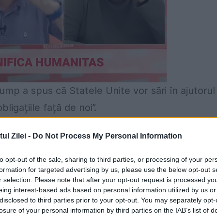
mp a spus că Statele Unite vor sări în ajutorul
bligațiile față de noi”.
l Zilei -
Do Not Process My Personal Information
atatului care spune că se vor sprijini reciproc 
to opt-out of the sale, sharing to third parties, or processing of your per
formation for targeted advertising by us, please use the below opt-out s
ald Trump a dat de înțeles că are o altă viziune
r selection. Please note that after your opt-out request is processed y
orilor săi și vrea să reducă cheltuielile SUA
eing interest-based ads based on personal information utilized by us or
disclosed to third parties prior to your opt-out. You may separately opt-
 americane în afara frontierelor.
losure of your personal information by third parties on the IAB’s list of