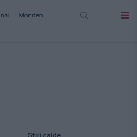
onal
Monden
Stiri calde