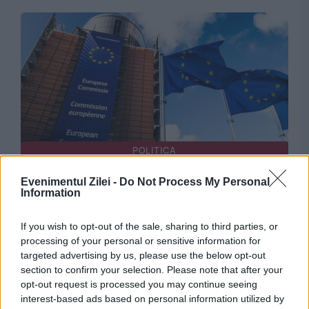
POLITICA
Comisia Europeană evaluează modificările la
Evenimentul Zilei -
Do Not Process My Personal
Information
Legea decarbonizării. Ce se întâmplă cu
If you wish to opt-out of the sale, sharing to third parties, or
jalonul 114 din PNRR
processing of your personal or sensitive information for
targeted advertising by us, please use the below opt-out
section to confirm your selection. Please note that after your
opt-out request is processed you may continue seeing
interest-based ads based on personal information utilized by