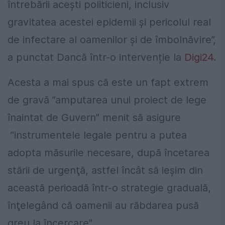
întrebării aceşti politicieni, inclusiv
gravitatea acestei epidemii şi pericolul real
de infectare al oamenilor şi de îmbolnăvire”,
a punctat Dancă într-o intervenție la
Digi24
.
Acesta a mai spus că este un fapt extrem
de gravă ”amputarea unui proiect de lege
înaintat de Guvern” menit să asigure
”instrumentele legale pentru a putea
adopta măsurile necesare, după încetarea
stării de urgenţă, astfel încât să ieşim din
această perioadă într-o strategie graduală,
înţelegând că oamenii au răbdarea pusă
greu la încercare”.