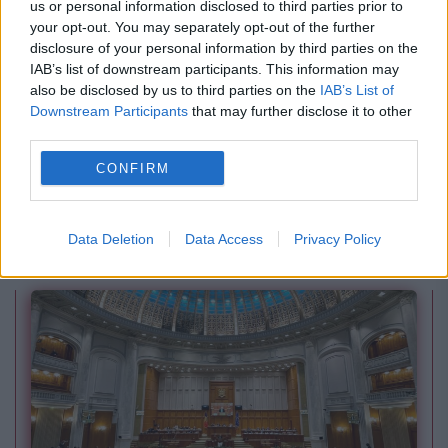
us or personal information disclosed to third parties prior to
your opt-out. You may separately opt-out of the further
disclosure of your personal information by third parties on the
IAB’s list of downstream participants. This information may
also be disclosed by us to third parties on the
IAB’s List of
Downstream Participants
that may further disclose it to other
SOCIAL
third parties.
CONFIRM
Ultimatum pentru Guvern din partea Sanitas și
Solidaritatea Sanitară: Arhitectură completă
Data Deletion
Data Access
Privacy Policy
pentru salarizarea din sistemul public