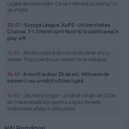
Legea decarbonizării. Ce se întâmplă cu jalonul 114
din PNRR
20:07
-
Europa League. KuPS - Universitatea
Craiova, 1-1. Oltenii sunt favoriți la calificarea în
play-off
19:56
-
Rețeta clasică de cremă de zahăr ars cu
vanilie. Trucul pentru un desert fin și mătăsos
19:47
-
A murit la doar 26 de ani. Milioane de
oameni i-au urmărit ultima luptă
19:40
-
„Nu merg singur”: un tânăr român de 20 de
ani traversează Alpii pentru a ajuta femeile
însărcinate aflate în dificultate
HAI România!