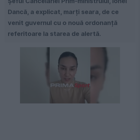
Șeful Cancelariei Prim-ministrului, Ionel
Dancă, a explicat, marți seara, de ce
venit guvernul cu o nouă ordonanță
referitoare la starea de alertă.
Următorul videoclip în 4
Anulează