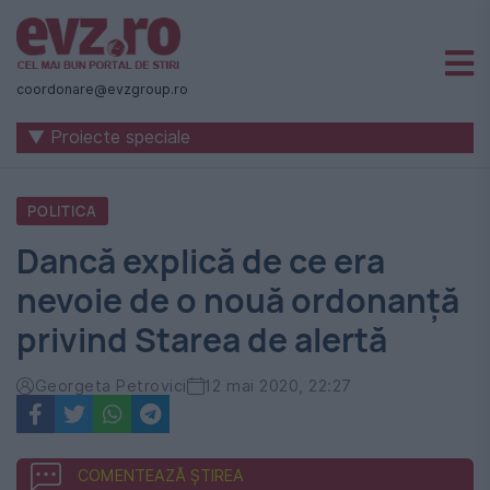
Știri
naționale
coordonare@evzgroup.ro
și
▼ Proiecte speciale
internaționale
|
POLITICA
România
Dancă explică de ce era
-
nevoie de o nouă ordonanță
Evenimentul
privind Starea de alertă
Zilei
Georgeta Petrovici
12 mai 2020, 22:27
COMENTEAZĂ ȘTIREA