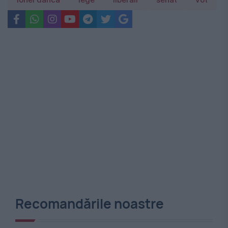
ionel danca
lege
liberali
senat
vot
Recomandările noastre