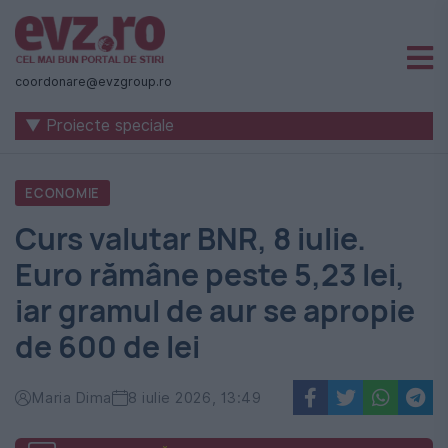
Știri
naționale
coordonare@evzgroup.ro
și
▼ Proiecte speciale
internaționale
|
ECONOMIE
România
Curs valutar BNR, 8 iulie.
-
Euro rămâne peste 5,23 lei,
Evenimentul
iar gramul de aur se apropie
Zilei
de 600 de lei
Maria Dima
8 iulie 2026, 13:49