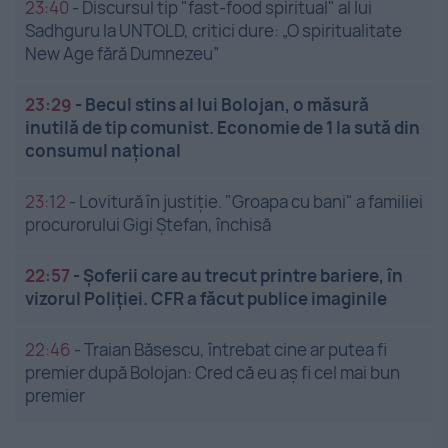
23:40
-
Discursul tip "fast-food spiritual" al lui
Sadhguru la UNTOLD, critici dure: „O spiritualitate
New Age fără Dumnezeu”
23:29
-
Becul stins al lui Bolojan, o măsură
inutilă de tip comunist. Economie de 1 la sută din
consumul național
23:12
-
Lovitură în justiție. "Groapa cu bani" a familiei
procurorului Gigi Ștefan, închisă
22:57
-
Șoferii care au trecut printre bariere, în
vizorul Poliției. CFR a făcut publice imaginile
22:46
-
Traian Băsescu, întrebat cine ar putea fi
premier după Bolojan: Cred că eu aș fi cel mai bun
premier