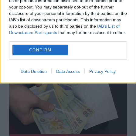
us or personal information disclosed to third parties prior to
your opt-out. You may separately opt-out of the further
disclosure of your personal information by third parties on the
POLITICA
IAB’s list of downstream participants. This information may
also be disclosed by us to third parties on the
IAB’s List of
PSD cere activarea mecanismului european
Downstream Participants
that may further disclose it to other
third parties.
de urgență pentru energie și susține
CONFIRM
menținerea centralelor pe cărbune. Critici la
adresa lui Bolojan
Data Deletion
Data Access
Privacy Policy