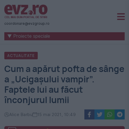
Știri
naționale
coordonare@evzgroup.ro
și
▼ Proiecte speciale
internaționale
|
ACTUALITATE
România
Cum a apărut pofta de sânge
-
a „Ucigașului vampir”.
Evenimentul
Faptele lui au făcut
Zilei
înconjurul lumii
Alice Barbu
15 mai 2021, 10:49