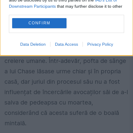
organe.
Downstream Participants
that may further disclose it to other
third parties.
În urma arestării lui Chase, autoritățile au
CONFIRM
descoperit că toate ustensilele sale de
bucătărie aveau pete de sânge pe ele și că
Data Deletion
Data Access
Privacy Policy
frigiderul acestuia are aprovizionat cu
creiere umane. Într-adevăr, pofta de sânge
a lui Chase lăsase urme chiar și în propria
casă, dar juriul din procesul său nu a fost
influențat de încercările avocaților săi de a-l
salva de pedeapsa cu moartea,
considerând că acesta suferă de o boală
mintală.