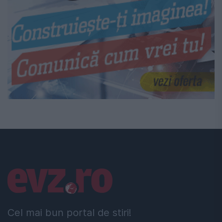
Linkuri utile
Cel mai bun portal de stiri!