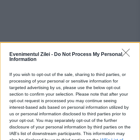
Pe 29 decembrie 1977, Chase a avut prima
Evenimentul Zilei -
Do Not Process My Personal
victimă umană, Ambrose Griffin. Pe 23
Information
ianuarie 1978, a împușcat o femeie
If you wish to opt-out of the sale, sharing to third parties, or
însărcinată pe nume Teresa Wallin, înainte
processing of your personal or sensitive information for
targeted advertising by us, please use the below opt-out
de a o înjunghia în mod repetat, de a-i
section to confirm your selection. Please note that after your
scoate organele și de a-i bea sângele. Patru
opt-out request is processed you may continue seeing
interest-based ads based on personal information utilized by
zile mai târziu, a ucis încă patru persoane,
us or personal information disclosed to third parties prior to
your opt-out. You may separately opt-out of the further
inclusiv pe Evelyn Miroth, care a fost găsită
disclosure of your personal information by third parties on the
parțial canibalizată, lipsită de mai multe
IAB’s list of downstream participants. This information may
also be disclosed by us to third parties on the
IAB’s List of