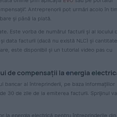
ată online prin aplicația
EVO
sau pe portalul
mpensații”. Antreprenorii pot urmări acolo în ti
obare și până la plată.
. Este vorba de numărul facturii și al locului 
 data facturii (dacă nu există NLC) și cantitat
e, este disponibil și un tutorial video pas cu
ui de compensații la energia electric
l bancar al întreprinderii, pe baza informațiilor
e 30 de zile de la emiterea facturii. Sprijinul va
 la energia electrică pentru întreprinderile din