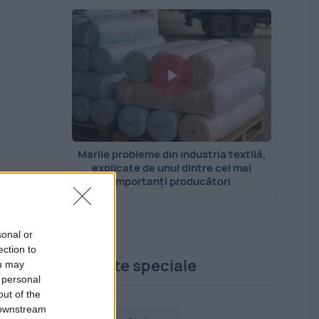
Marile probleme din industria textilă,
explicate de unul dintre cei mai
importanți producători
sonal or
ection to
Proiecte speciale
ou may
 personal
out of the
 downstream