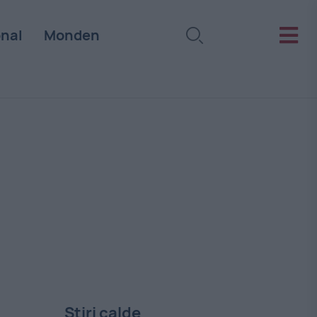
onal
Monden
Stiri calde