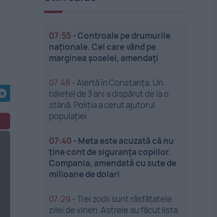
07:55
-
Controale pe drumurile
naționale. Cei care vând pe
marginea șoselei, amendați
07:48
-
Alertă în Constanța. Un
băiețel de 3 ani a dispărut de la o
stână. Poliția a cerut ajutorul
populației
07:40
-
Meta este acuzată că nu
ține cont de siguranța copiilor.
Compania, amendată cu sute de
milioane de dolari
07:29
-
Trei zodii sunt răsfățatele
zilei de vineri. Astrele au făcut lista