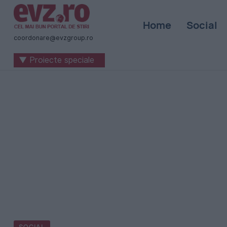
Știri
Home
Social
naționale
coordonare@evzgroup.ro
și
▼ Proiecte speciale
internaționale
|
România
-
Evenimentul
Zilei