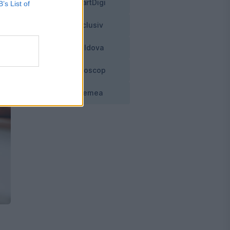
SmartDigi
B’s List of
Exclusiv
Moldova
Horoscop
Vremea