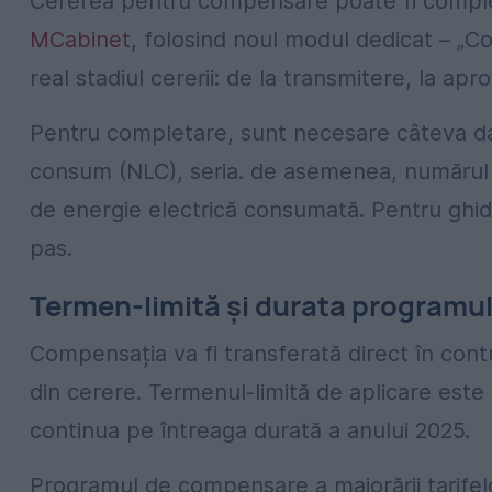
Cererea pentru compensare poate fi complet
MCabinet
, folosind noul modul dedicat – „Co
real stadiul cererii: de la transmitere, la apr
Pentru completare, sunt necesare câteva date
consum (NLC), seria. de asemenea, numărul și
de energie electrică consumată. Pentru ghidar
pas.
Termen-limită și durata programul
Compensația va fi transferată direct în contu
din cerere. Termenul-limită de aplicare este d
continua pe întreaga durată a anului 2025.
Programul de compensare a majorării tarifelor