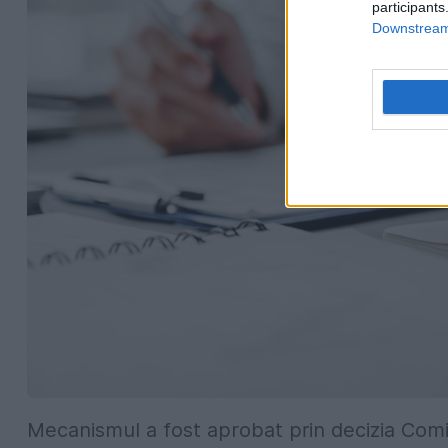
participants
Downstream 
Mecanismul a fost aprobat prin decizia Comisi