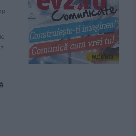
mp
de
ea
ă