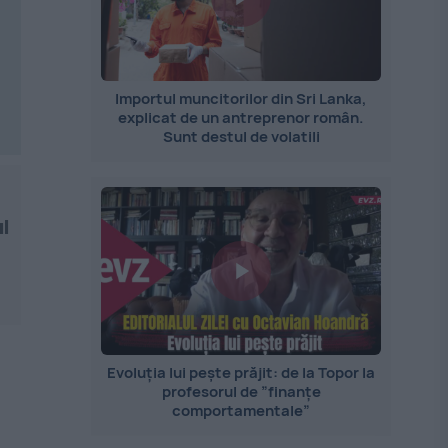
Importul muncitorilor din Sri Lanka,
explicat de un antreprenor român.
Sunt destul de volatili
l
Evoluția lui pește prăjit: de la Topor la
profesorul de ”finanțe
comportamentale”