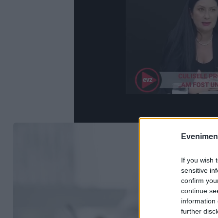
Evenimentu
If you wish 
sensitive in
confirm you
continue se
information 
further disc