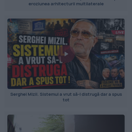
eroziunea arhitecturii multilaterale
Serghei Mizil. Sistemul a vrut să-l distrugă dar a spus
tot