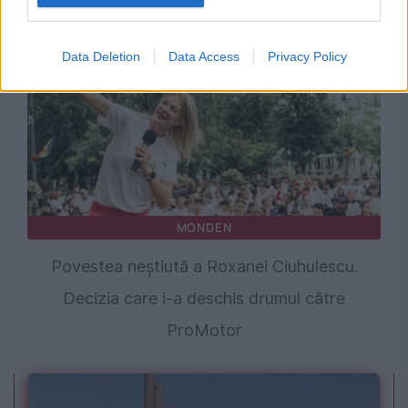
Grammy-urilor Madonnei
Data Deletion
Data Access
Privacy Policy
MONDEN
Povestea neștiută a Roxanei Ciuhulescu.
Decizia care i-a deschis drumul către
ProMotor