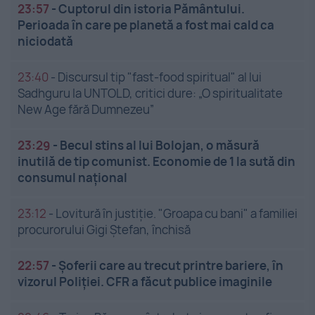
23:57
-
Cuptorul din istoria Pământului.
Perioada în care pe planetă a fost mai cald ca
niciodată
23:40
-
Discursul tip "fast-food spiritual" al lui
Sadhguru la UNTOLD, critici dure: „O spiritualitate
New Age fără Dumnezeu”
23:29
-
Becul stins al lui Bolojan, o măsură
inutilă de tip comunist. Economie de 1 la sută din
consumul național
23:12
-
Lovitură în justiție. "Groapa cu bani" a familiei
procurorului Gigi Ștefan, închisă
22:57
-
Șoferii care au trecut printre bariere, în
vizorul Poliției. CFR a făcut publice imaginile