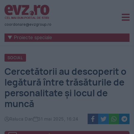
Știri
naționale
coordonare@evzgroup.ro
și
▼ Proiecte speciale
internaționale
|
SOCIAL
România
Cercetătorii au descoperit o
-
legătură între trăsăturile de
Evenimentul
personalitate și locul de
Zilei
muncă
Raluca Dan
31 mai 2025, 16:24