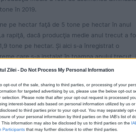
 tone în 2019.
one pe hectar faţă de 5 tone pe hectar în anul
a rapiţă, dacă producţia medie anul trecut a fo
9 tone pe hectar. Şi aici s-a înregistrat o
reme care s-a instalat în toamna anului trecut, 
recipitaţii chiar din abundenţă, în anumite zone
l Zilei -
Do Not Process My Personal Information
oldovei, sunt încă zone care sunt puternic
to opt-out of the sale, sharing to third parties, or processing of your per
formation for targeted advertising by us, please use the below opt-out s
r selection. Please note that after your opt-out request is processed y
eing interest-based ads based on personal information utilized by us or
disclosed to third parties prior to your opt-out. You may separately opt-
losure of your personal information by third parties on the IAB’s list of
. This information may also be disclosed by us to third parties on the
IA
Participants
that may further disclose it to other third parties.