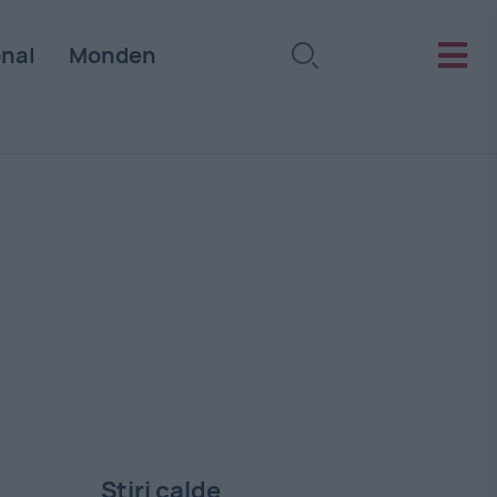
onal
Monden
Stiri calde