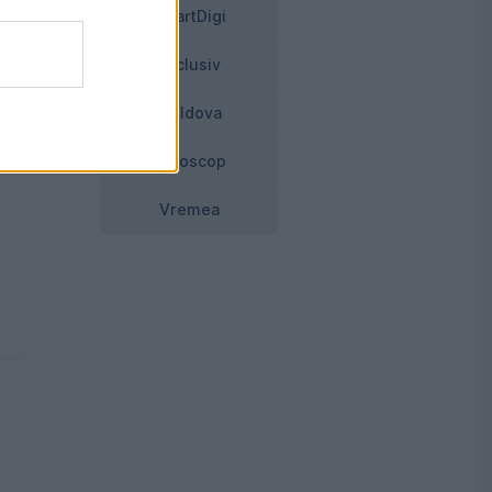
SmartDigi
Exclusiv
Moldova
Horoscop
Vremea