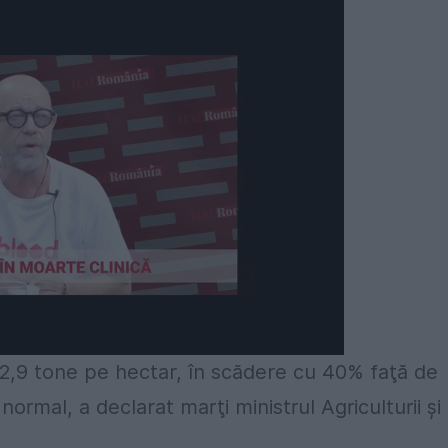
 2,9 tone pe hectar, în scădere cu 40% faţă de
normal, a declarat marţi ministrul Agriculturii şi