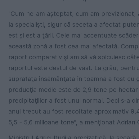
"Cum ne-am aşteptat, cum am previzionat, atât
la specialişti, sigur că seceta a afectat pute
est şi est a ţării. Cele mai accentuate scăd
această zonă a fost cea mai afectată. Compar
raport comparativ şi am să vă spicuiesc cât
raportul este destul de vast. La grâu, pent
suprafaţa însămânţată în toamnă a fost cu g
producţia medie este de 2,9 tone pe hectar 
precipitaţiilor a fost unul normal. Deci s-a
anul trecut au fost recoltate aproximativ 9,
5,5 - 5,6 milioane tone", a menţionat Adrian 
Ministrul Agriculturii a precizat că, la seca