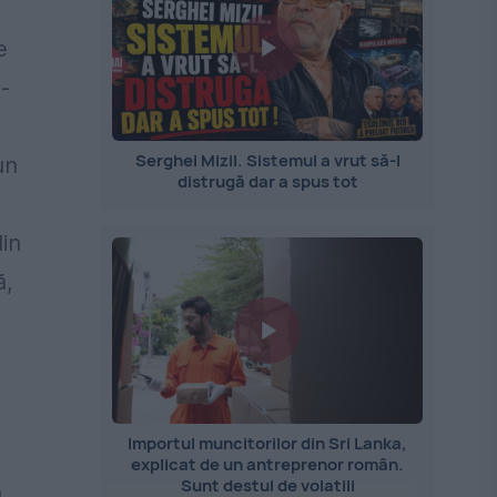
e
-
Serghei Mizil. Sistemul a vrut să-l
un
distrugă dar a spus tot
in
ă,
Importul muncitorilor din Sri Lanka,
explicat de un antreprenor român.
Sunt destul de volatili
,