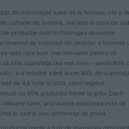
 din informaţiile luate de la fermieri, cât şi d
rnic culturile de toamnă, mai ales în zona de sud
eri de producţie sunt în Dobrogea deoarece
timentul de statistică din minister a întocmit 
eva date care sunt mai relevante pentru că
ru că este suprafaţa cea mai mare - peste 80% d
râu - s-a recoltat până acum 89% din suprafaţ
faţă de 4,8 tone în 2019, când regimul
 diminuat cu 40% producţia medie la grâu. Dacă
4 milioane tone, anul acesta estimarea este de
Oros în cadrul unei conferinţe de presă.
ră, producţia medie a fost de asemenea diminuată