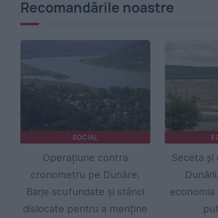
Recomandările noastre
SOCIAL
E
Operațiune contra
Seceta și 
cronometru pe Dunăre.
Dunării
Barje scufundate și stânci
economia 
dislocate pentru a menține
pu