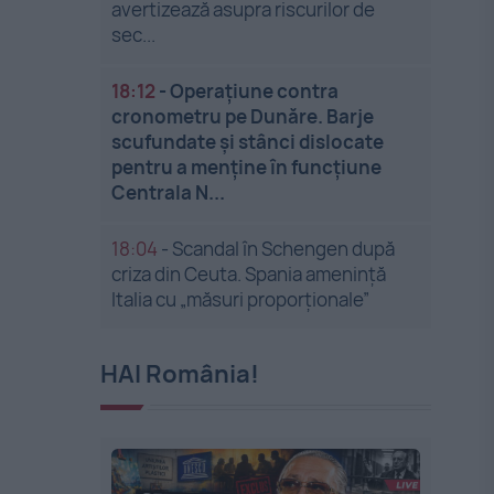
avertizează asupra riscurilor de
sec...
18:12
-
Operațiune contra
cronometru pe Dunăre. Barje
scufundate și stânci dislocate
pentru a menține în funcțiune
Centrala N...
18:04
-
Scandal în Schengen după
criza din Ceuta. Spania amenință
Italia cu „măsuri proporționale”
HAI România!