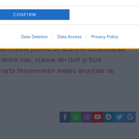
CONFIRM
Data Deletion
Data Access
Privacy Policy
 semnalele privind un acord în Strâmtoarea
dintre Iran, statele din Golf și SUA
alta. Harta fenomenelor meteo anunțate de