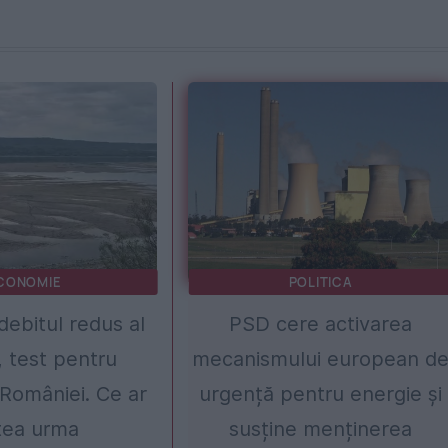
CONOMIE
POLITICA
debitul redus al
PSD cere activarea
, test pentru
mecanismului european d
României. Ce ar
urgență pentru energie și
tea urma
susține menținerea