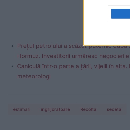
Prețul petrolului a scăzut puternic după
Hormuz. Investitorii urmăresc negocierile 
Caniculă într-o parte a țării, vijelii în 
meteorologi
estimari
ingrijoratoare
Recolta
seceta