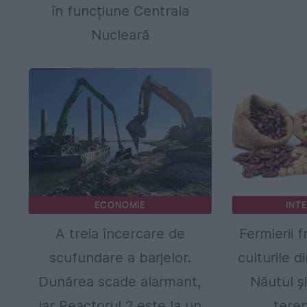
în funcțiune Centrala
Nucleară
ECONOMIE
INT
A treia încercare de
Fermierii 
scufundare a barjelor.
culturile d
Dunărea scade alarmant,
Năutul și
iar Reactorul 2 este la un
teren