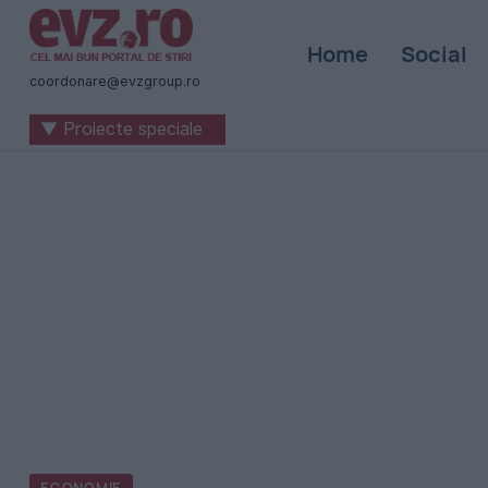
Știri
Home
Social
naționale
coordonare@evzgroup.ro
și
▼ Proiecte speciale
internaționale
|
România
-
Evenimentul
Zilei