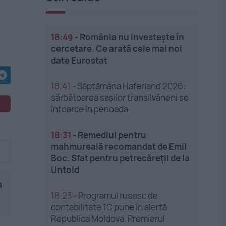
18:49
-
România nu investește în
cercetare. Ce arată cele mai noi
date Eurostat
18:41
-
Săptămâna Haferland 2026:
sărbătoarea sașilor transilvăneni se
întoarce în perioada
18:31
-
Remediul pentru
mahmureală recomandat de Emil
Boc. Sfat pentru petrecăreții de la
Untold
a
18:23
-
Programul rusesc de
contabilitate 1C pune în alertă
Republica Moldova. Premierul