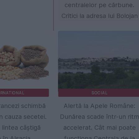
centralelor pe cărbune.
Critici la adresa lui Bolojan
ERNATIONAL
SOCIAL
francezi schimbă
Alertă la Apele Române:
in cauza secetei.
Dunărea scade într-un rit
 lintea câștigă
accelerat. Cât mai poate
 în Alsacia
funcționa Centrala de la