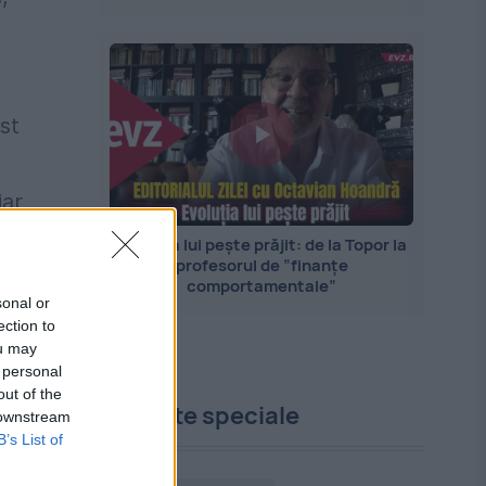
st
iar
Evoluția lui pește prăjit: de la Topor la
profesorul de ”finanțe
comportamentale”
sonal or
ection to
ou may
 personal
out of the
Proiecte speciale
 downstream
B’s List of