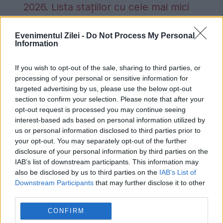
2026. Lista stațiilor cu cele mai mici
tarife
Evenimentul Zilei -
Do Not Process My Personal
Information
If you wish to opt-out of the sale, sharing to third parties, or
processing of your personal or sensitive information for
infectare
italia
republica moldova
targeted advertising by us, please use the below opt-out
section to confirm your selection. Please note that after your
tantari
West Nile
opt-out request is processed you may continue seeing
interest-based ads based on personal information utilized by
us or personal information disclosed to third parties prior to
your opt-out. You may separately opt-out of the further
disclosure of your personal information by third parties on the
IAB’s list of downstream participants. This information may
also be disclosed by us to third parties on the
IAB’s List of
Downstream Participants
that may further disclose it to other
third parties.
CONFIRM