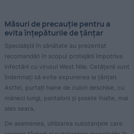
Măsuri de precauție pentru a
evita înțepăturile de țânțar
Specialiștii în sănătate au prezentat
recomandări în scopul protejării împotriva
infectării cu virusul West Nile. Cetățenii sunt
îndemnați să evite expunerea la țânțari.
Astfel, purtați haine de culori deschise, cu
mâneci lungi, pantaloni și șosete înalte, mai
ales seara.
De asemenea, utilizarea substanțele care
resping țânțarii și substanțele insecticide în