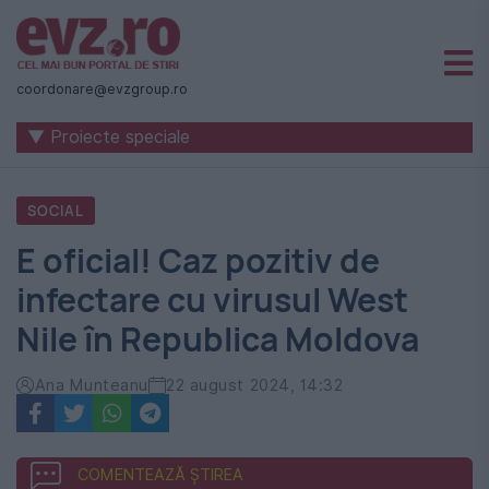
Știri
naționale
coordonare@evzgroup.ro
și
▼ Proiecte speciale
internaționale
|
SOCIAL
România
E oficial! Caz pozitiv de
-
infectare cu virusul West
Evenimentul
Nile în Republica Moldova
Zilei
Ana Munteanu
22 august 2024, 14:32
COMENTEAZĂ ȘTIREA