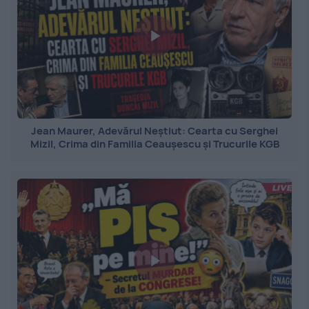
Jean Maurer, Adevărul Neștiut: Cearta cu Serghei
Mizil, Crima din Familia Ceaușescu și Trucurile KGB