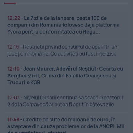
12:22
-
La 7 zile de la lansare, peste 100 de
companii din România folosesc deja platforma
Yvora pentru conformitatea cu Regu...
12:16
-
Restricții privind consumul de apă într-un
județ din România. Ce activități au fost interzise
12:10
-
Jean Maurer, Adevărul Neștiut: Cearta cu
Serghei Mizil, Crima din Familia Ceaușescu și
Trucurile KGB
12:07
-
Nivelul Dunării continuă să scadă. Reactorul
2 de la Cernavodă ar putea fi oprit în câteva zile
11:48
-
Credite de sute de milioane de euro, în
așteptare din cauza problemelor de la ANCPI. Mii