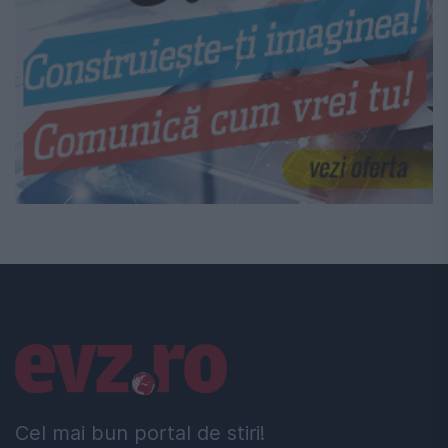
Linkuri utile
Cel mai bun portal de stiri!