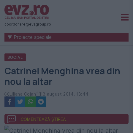
Știri
naționale
coordonare@evzgroup.ro
și
▼ Proiecte speciale
internaționale
|
SOCIAL
România
Catrinel Menghina vrea din
-
nou la altar
Evenimentul
Zilei
Liliana Cojan
13 august 2014, 13:44
COMENTEAZĂ ȘTIREA