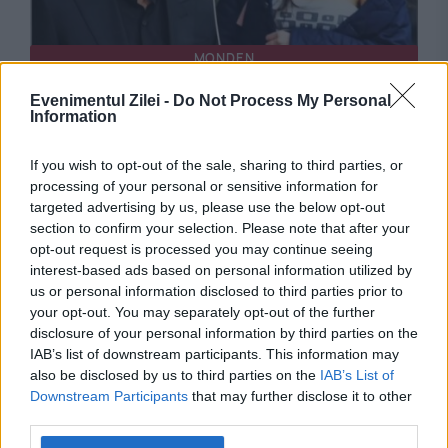
MONDEN
Suri, fiica lui Tom Cruise, renunță la numele
Evenimentul Zilei -
Do Not Process My Personal
Information
tatălui său. Ce nume folosește fiica actorului
If you wish to opt-out of the sale, sharing to third parties, or
processing of your personal or sensitive information for
targeted advertising by us, please use the below opt-out
section to confirm your selection. Please note that after your
Stiri calde
opt-out request is processed you may continue seeing
interest-based ads based on personal information utilized by
us or personal information disclosed to third parties prior to
your opt-out. You may separately opt-out of the further
00:20
-
Evoluția lui pește prăjit: de la Topor la
disclosure of your personal information by third parties on the
IAB’s list of downstream participants. This information may
profesorul de ”finanțe comportamentale”
also be disclosed by us to third parties on the
IAB’s List of
Downstream Participants
that may further disclose it to other
23:55
-
Destinația turistică mortală: locul din Europa
third parties.
unde peste o sută de turiști își pierd viața în fiecare