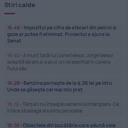
Stiri calde
16:49
-
Impozitul pe cifra de afaceri din petrol și
gaze ar putea fi eliminat. Proiectul a ajuns la
Senat
16:40
-
A murit tatăl lui Lionel Messi. Jorge Messi
avea 68 de ani și a avut un rol esențial în cariera
fiului său
16:28
-
Benzina pornește de la 9,26 lei pe litru.
Unde se găsește cel mai mic preț
16:19
-
Țânțarii nu înțeapă oamenii la întâmplare. Ce
îi face să aleagă anumite persoane
16:10
-
Obiectele din bucătărie care adună cele