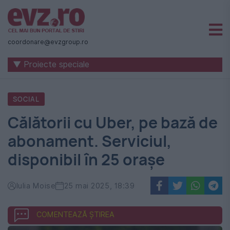
Știri
naționale
coordonare@evzgroup.ro
și
▼ Proiecte speciale
internaționale
|
SOCIAL
România
Călătorii cu Uber, pe bază de
-
abonament. Serviciul,
Evenimentul
disponibil în 25 orașe
Zilei
Iulia Moise
25 mai 2025, 18:39
COMENTEAZĂ ȘTIREA