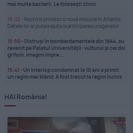
mai multe bacterii. Le folosești zilnic
16:02
-
Rechinii primesc o nouă misiune în Atlantic.
Datele lor ar putea ajuta la anticiparea uraganelor
15:50
-
Distruși în bombardamentele din 1944, au
revenit pe Palatul Universității: vulturul și cei doi
grifoni. Imagini impre...
15:41
-
Un interlop condamnat la 10 ani a primit
un regim mai blând. A fost trecut la regim închis
HAI România!