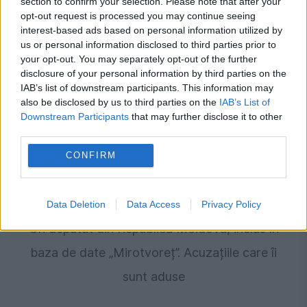
section to confirm your selection. Please note that after your
Recomandările noastre
opt-out request is processed you may continue seeing
interest-based ads based on personal information utilized by
us or personal information disclosed to third parties prior to
your opt-out. You may separately opt-out of the further
disclosure of your personal information by third parties on the
IAB’s list of downstream participants. This information may
also be disclosed by us to third parties on the
IAB’s List of
Downstream Participants
that may further disclose it to other
third parties.
CONFIRM
POLITICA
Data Deletion
Data Access
Privacy Policy
Un deputat din Republica Moldova, inclus în
baza de date „Mirotvoreț”. Acuzațiile care îi
sunt aduse