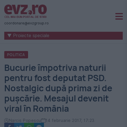
Știri
naționale
coordonare@evzgroup.ro
și
▼ Proiecte speciale
internaționale
|
POLITICA
România
Bucurie împotriva naturii
-
pentru fost deputat PSD.
Evenimentul
Nostalgic după prima zi de
Zilei
puşcărie. Mesajul devenit
viral în România
Narcis Popescu
14 februarie 2017, 17:23