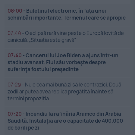
08:00
-
Buletinul electronic, în fața unei
schimbări importante. Termenul care se apropie
07:49
-
O eclipsă rară vine peste o Europă lovită de
caniculă. „Situația este gravă”
07:40
-
Cancerul lui Joe Biden a ajuns într-un
stadiu avansat. Fiul său vorbește despre
suferința fostului președinte
07:29
-
Nu e cea mai bună zi să le contrazici. Două
zodii ar putea avea replica pregătită înainte să
termini propoziția
07:20
-
Incendiu la rafinăria Aramco din Arabia
Saudită. Instalația are o capacitate de 400.000
de barili pe zi