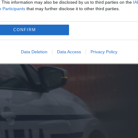
 tentativă de omor, și împotriva femeii de 60 d
. This information may also be disclosed by us to third parties on the
IA
Participants
that may further disclose it to other third parties.
te violențe. Ancheta continuă pentru a stabili
CONFIRM
Data Deletion
Data Access
Privacy Policy