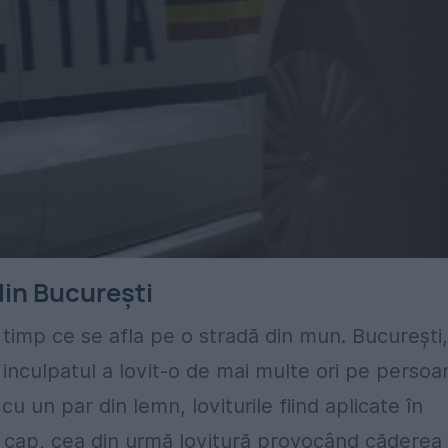
 din București
n timp ce se afla pe o stradă din mun. Bucureşti,
, inculpatul a lovit-o de mai multe ori pe persoa
u un par din lemn, loviturile fiind aplicate în
 în cap, cea din urmă lovitură provocând căderea