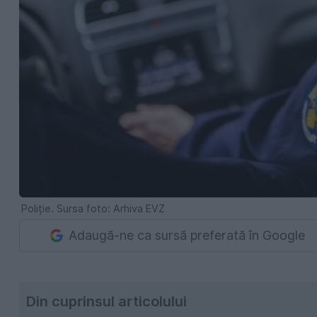
Poliție. Sursa foto: Arhiva EVZ
Adaugă-ne ca sursă preferată în Google
Din cuprinsul articolului