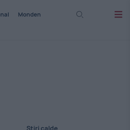
onal
Monden
Stiri calde