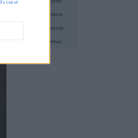
Exclusiv
e
B’s List of
Moldova
Horoscop
Vremea