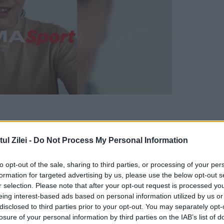
te și ea cercetată în stare de libertate, după c
l Zilei -
Do Not Process My Personal Information
e mătură, contribuind la rănirea acestuia.
to opt-out of the sale, sharing to third parties, or processing of your per
tradă, a fost transportată la spital după ce o
formation for targeted advertising by us, please use the below opt-out s
aniană și multiple plăgi.
r selection. Please note that after your opt-out request is processed y
eing interest-based ads based on personal information utilized by us or
disclosed to third parties prior to your opt-out. You may separately opt-
a anunțat că a pus în mișcare acțiunea penală
losure of your personal information by third parties on the IAB’s list of