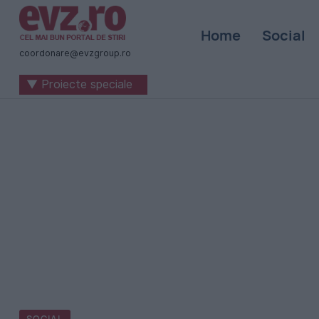
Știri
Home
Social
naționale
coordonare@evzgroup.ro
și
▼ Proiecte speciale
internaționale
|
România
-
Evenimentul
Zilei