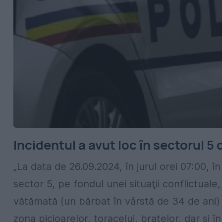
Incidentul a avut loc în sectorul 5
„La data de 26.09.2024, în jurul orei 07:00, î
sector 5, pe fondul unei situaţii conflictuale
vătămată (un bărbat în vârstă de 34 de ani) c
zona picioarelor, toracelui, braţelor, dar şi