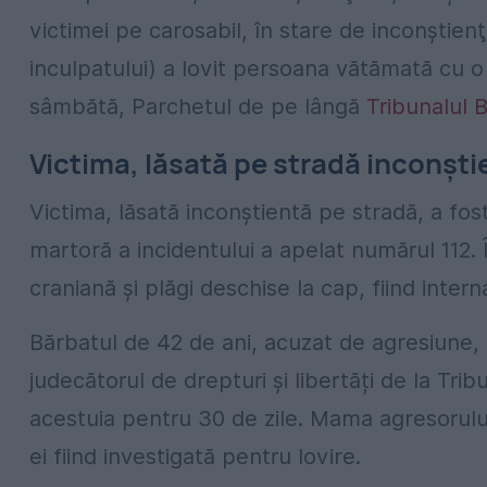
victimei pe carosabil, în stare de inconştien
inculpatului) a lovit persoana vătămată cu o
sâmbătă, Parchetul de pe lângă
Tribunalul 
Victima, lăsată pe stradă inconşti
Victima, lăsată inconștientă pe stradă, a fos
martoră a incidentului a apelat numărul 112. 
craniană și plăgi deschise la cap, fiind interna
Bărbatul de 42 de ani, acuzat de agresiune, a
judecătorul de drepturi și libertăți de la Tr
acestuia pentru 30 de zile. Mama agresorului
ei fiind investigată pentru lovire.