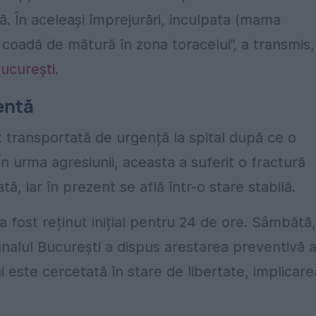
ţă. În aceleaşi împrejurări, inculpata (mama
 coadă de mătură în zona toracelui”, a transmis,
București
.
entă
t transportată de urgență la spital după ce o
În urma agresiunii, aceasta a suferit o fractură
tă, iar în prezent se află într-o stare stabilă.
 fost reținut inițial pentru 24 de ore. Sâmbătă,
ibunalul București a dispus arestarea preventivă 
 este cercetată în stare de libertate, implicare