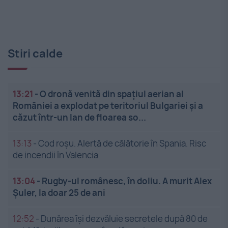
Stiri calde
13:21
-
O dronă venită din spațiul aerian al
României a explodat pe teritoriul Bulgariei și a
căzut într-un lan de floarea so...
13:13
-
Cod roșu. Alertă de călătorie în Spania. Risc
de incendii în Valencia
13:04
-
Rugby-ul românesc, în doliu. A murit Alex
Șuler, la doar 25 de ani
12:52
-
Dunărea își dezvăluie secretele după 80 de