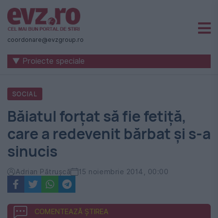
Știri
naționale
coordonare@evzgroup.ro
și
▼ Proiecte speciale
internaționale
|
SOCIAL
România
Băiatul forțat să fie fetiță,
-
care a redevenit bărbat și s-a
Evenimentul
sinucis
Zilei
Adrian Pătrușcă
15 noiembrie 2014, 00:00
COMENTEAZĂ ȘTIREA