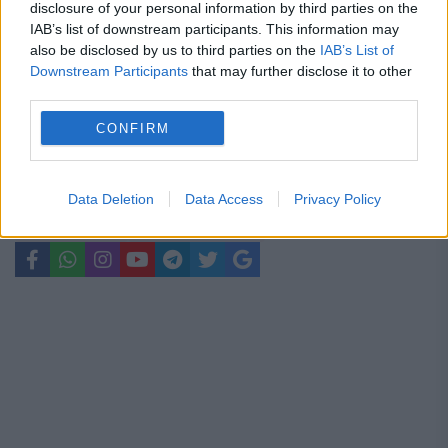
disclosure of your personal information by third parties on the
IAB’s list of downstream participants. This information may
Metoda prin care afli online dacă ai
also be disclosed by us to third parties on the
IAB’s List of
restanțe la taxe și impozite
Downstream Participants
that may further disclose it to other
third parties.
CONFIRM
baiat
brenda
David
doctor
oameni
Data Deletion
Data Access
Privacy Policy
sinucidere
teoria genului