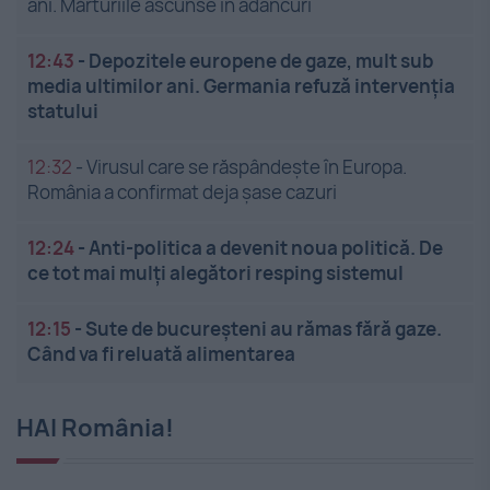
ani. Mărturiile ascunse în adâncuri
12:43
-
Depozitele europene de gaze, mult sub
media ultimilor ani. Germania refuză intervenția
statului
12:32
-
Virusul care se răspândește în Europa.
România a confirmat deja șase cazuri
12:24
-
Anti-politica a devenit noua politică. De
ce tot mai mulți alegători resping sistemul
12:15
-
Sute de bucureșteni au rămas fără gaze.
Când va fi reluată alimentarea
HAI România!