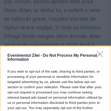
Dar, oricum, pentru gemeni este prea
târziu. Brian, la rândul lui, a suferit o serie
de tulburări grave. Cauzate mai ales de
faptul că era neglijat, în timp ce interesul
întregii familii mergea către Brenda. Brian
va muri de o supradoză în 2002. Încă o
lovitură pentru David, a cărui căsnicie
Evenimentul Zilei -
Do Not Process My Personal
Information
șchioapătă și care are probleme financiare.
Se va sinucide la, rândul lui, în 2004.
If you wish to opt-out of the sale, sharing to third parties, or
processing of your personal or sensitive information for
targeted advertising by us, please use the below opt-out
România, în pericol de blackout? Expert
section to confirm your selection. Please note that after your
opt-out request is processed you may continue seeing
în energie: „Trebuie să accelerăm cât se
interest-based ads based on personal information utilized by
poate de repede acele investiții”
us or personal information disclosed to third parties prior to
your opt-out. You may separately opt-out of the further
Cum verifici dacă ai datorii la Primărie?