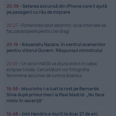
20:36
-
Setarea ascunsă din iPhone care îi ajută
pe pasagerii cu rău de mișcare
20:27
-
Pomenirea celor adormiți: la ce intervale se
fac parastasele pentru cei dragi
20:16
-
Alexandru Nazare, în centrul scenariilor
pentru viitorul Guvern. Răspunsul ministrului
20:07
-
Un avion NASA va zbura direct în calea
eclipsei totale. Cercetătorii vor fotografia
fenomene ascunse de lumina Soarelui
19:58
-
Mourinho l-a luat la rost pe Bernardo
Silva după primul meci la Real Madrid: „Nu face
nimic în vacanță”
19:48
-
Jimi Hendrix a murit la doar 27 de ani.