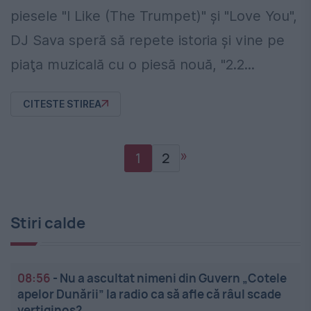
piesele "I Like (The Trumpet)" şi "Love You",
DJ Sava speră să repete istoria şi vine pe
piaţa muzicală cu o piesă nouă, "2.2...
CITESTE STIREA
»
1
2
Stiri calde
08:56
-
Nu a ascultat nimeni din Guvern „Cotele
apelor Dunării” la radio ca să afle că râul scade
vertiginos?