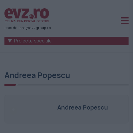
Știri
naționale
coordonare@evzgroup.ro
și
▼ Proiecte speciale
internaționale
|
România
Andreea Popescu
-
Evenimentul
Zilei
Andreea Popescu