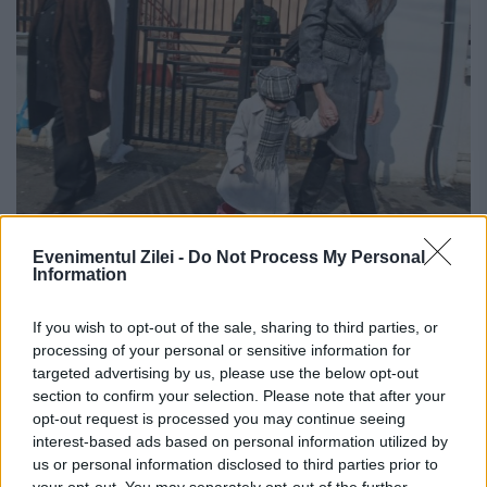
ACTUALITATE
Evenimentul Zilei -
Do Not Process My Personal
Information
Monica Columbeanu a câştigat
temporar custodia fetiţei
If you wish to opt-out of the sale, sharing to third parties, or
processing of your personal or sensitive information for
targeted advertising by us, please use the below opt-out
5 APRILIE 2011
section to confirm your selection. Please note that after your
Potrivit deciziei de ieri a Tribunalului
opt-out request is processed you may continue seeing
interest-based ads based on personal information utilized by
Bucureşti, micuţa Irina va rămâne în grija
us or personal information disclosed to third parties prior to
your opt-out. You may separately opt-out of the further