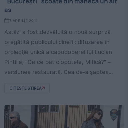
"Bucureşti" scoate din mânecă un alt
as
7 APRILIE 2011
Astăzi a fost dezvăluită o nouă surpriză
pregătită publicului cinefil: difuzarea în
proiecţie unică a capodoperei lui Lucian
Pintilie, "De ce bat clopotele, Mitică?" –
versiunea restaurată. Cea de-a şaptea...
CITESTE STIREA