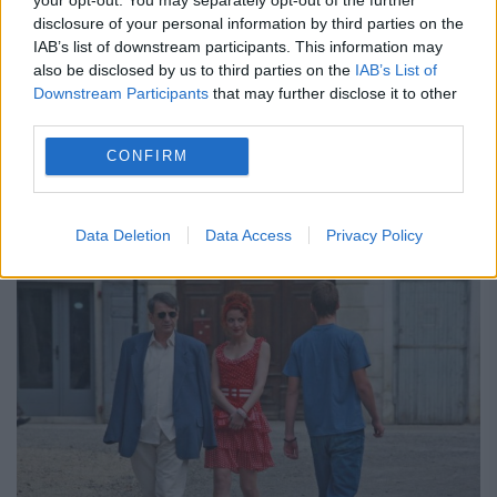
mamei până la încheierea procesului de
disclosure of your personal information by third parties on the
divorţ al soţilor Monica şi Irinel
IAB’s list of downstream participants. This information may
also be disclosed by us to third parties on the
IAB’s List of
Columbeanu. Monica Columbeanu a
Downstream Participants
that may further disclose it to other
third parties.
înregistrat...
CONFIRM
CITESTE STIREA
Data Deletion
Data Access
Privacy Policy