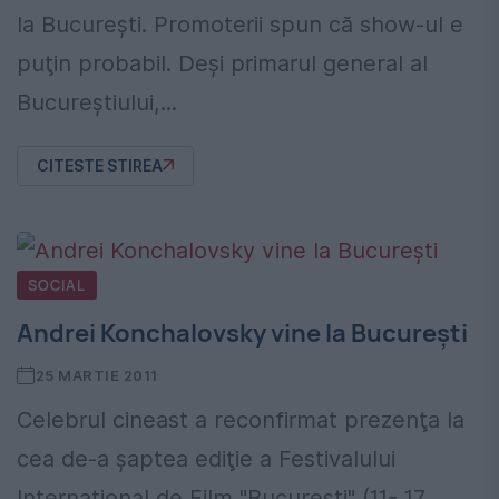
la Bucureşti. Promoterii spun că show-ul e
puţin probabil. Deşi primarul general al
Bucureştiului,...
CITESTE STIREA
SOCIAL
Andrei Konchalovsky vine la Bucureşti
25 MARTIE 2011
Celebrul cineast a reconfirmat prezenţa la
cea de-a şaptea ediţie a Festivalului
Internaţional de Film "Bucureşti" (11- 17