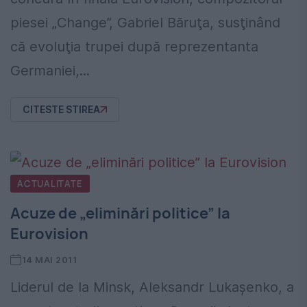
piesei „Change”, Gabriel Băruţa, susţinând
că evoluţia trupei după reprezentanta
Germaniei,...
CITESTE STIREA
ACTUALITATE
Acuze de „eliminări politice” la
Eurovision
14 MAI 2011
Liderul de la Minsk, Aleksandr Lukașenko, a