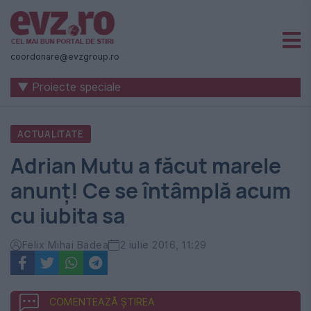
Știri
naționale
coordonare@evzgroup.ro
și
▼ Proiecte speciale
internaționale
|
ACTUALITATE
România
Adrian Mutu a făcut marele
-
anunț! Ce se întâmplă acum
Evenimentul
cu iubita sa
Zilei
Felix Mihai Badea
2 iulie 2016, 11:29
COMENTEAZĂ ȘTIREA