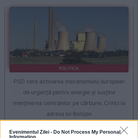
POLITICA
PSD cere activarea mecanismului european
de urgență pentru energie și susține
menținerea centralelor pe cărbune. Critici la
adresa lui Bolojan
Evenimentul Zilei -
Do Not Process My Personal
Information