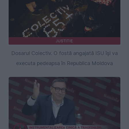
JUSTITIE
Dosarul Colectiv. O fostă angajată ISU își va
executa pedeapsa în Republica Moldova