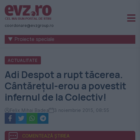
Știri
naționale
coordonare@evzgroup.ro
și
▼ Proiecte speciale
internaționale
|
ACTUALITATE
România
Adi Despot a rupt tăcerea.
-
Cântăreţul-erou a povestit
Evenimentul
infernul de la ‪Colectiv‬!
Zilei
Felix Mihai Badea
3 noiembrie 2015, 08:55
COMENTEAZĂ ȘTIREA