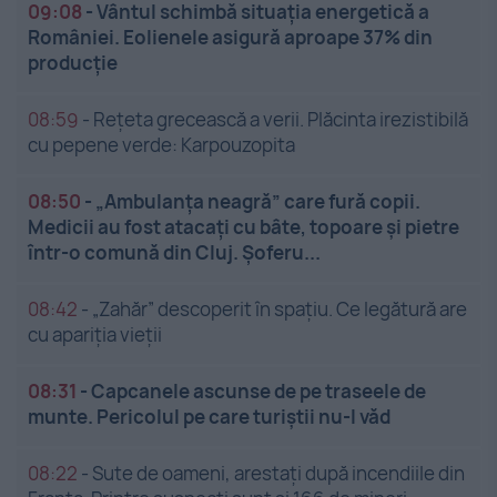
09:08
-
Vântul schimbă situația energetică a
României. Eolienele asigură aproape 37% din
producție
08:59
-
Rețeta grecească a verii. Plăcinta irezistibilă
cu pepene verde: Karpouzopita
08:50
-
„Ambulanța neagră” care fură copii.
Medicii au fost atacați cu bâte, topoare și pietre
într-o comună din Cluj. Șoferu...
08:42
-
„Zahăr” descoperit în spațiu. Ce legătură are
cu apariția vieții
08:31
-
Capcanele ascunse de pe traseele de
munte. Pericolul pe care turiștii nu-l văd
08:22
-
Sute de oameni, arestați după incendiile din