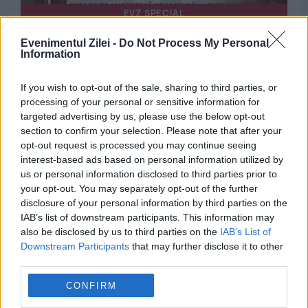
EVZ SPECIAL
Victor Ponta a lămurit marele mister. De ce a
Evenimentul Zilei -
Do Not Process My Personal
Information
demisionat din funcția de premier după
If you wish to opt-out of the sale, sharing to third parties, or
tragedia de la Colectiv
processing of your personal or sensitive information for
targeted advertising by us, please use the below opt-out
section to confirm your selection. Please note that after your
opt-out request is processed you may continue seeing
interest-based ads based on personal information utilized by
us or personal information disclosed to third parties prior to
your opt-out. You may separately opt-out of the further
disclosure of your personal information by third parties on the
IAB’s list of downstream participants. This information may
also be disclosed by us to third parties on the
IAB’s List of
Downstream Participants
that may further disclose it to other
JUSTITIE
third parties.
CONFIRM
Piedone, daune morale de zeci de mii de euro