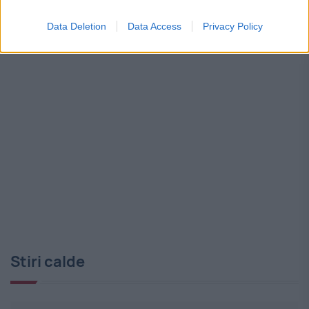
în urma procesului Colectiv. Decizia CAB
Data Deletion
Data Access
Privacy Policy
Stiri calde