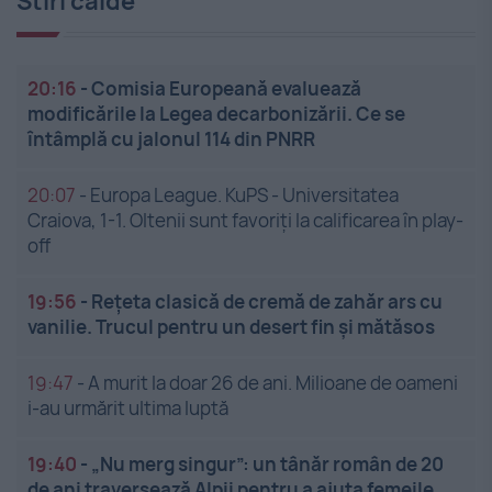
Stiri calde
20:16
-
Comisia Europeană evaluează
modificările la Legea decarbonizării. Ce se
întâmplă cu jalonul 114 din PNRR
20:07
-
Europa League. KuPS - Universitatea
Craiova, 1-1. Oltenii sunt favoriți la calificarea în play-
off
19:56
-
Rețeta clasică de cremă de zahăr ars cu
vanilie. Trucul pentru un desert fin și mătăsos
19:47
-
A murit la doar 26 de ani. Milioane de oameni
i-au urmărit ultima luptă
19:40
-
„Nu merg singur”: un tânăr român de 20
de ani traversează Alpii pentru a ajuta femeile