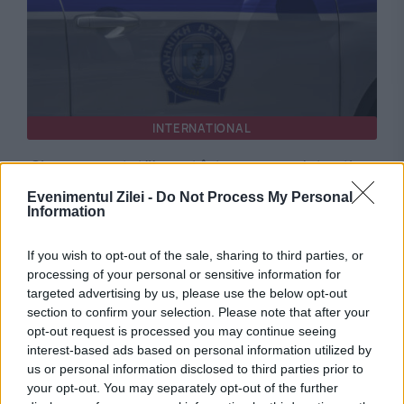
INTERNATIONAL
Și-a ascuns tatăl mort într-un congelator timp
de doi ani și jumătate. Motivul invocat i-a uimit
Evenimentul Zilei -
Do Not Process My Personal
Information
pe anchetatori
If you wish to opt-out of the sale, sharing to third parties, or
processing of your personal or sensitive information for
targeted advertising by us, please use the below opt-out
section to confirm your selection. Please note that after your
opt-out request is processed you may continue seeing
interest-based ads based on personal information utilized by
us or personal information disclosed to third parties prior to
your opt-out. You may separately opt-out of the further