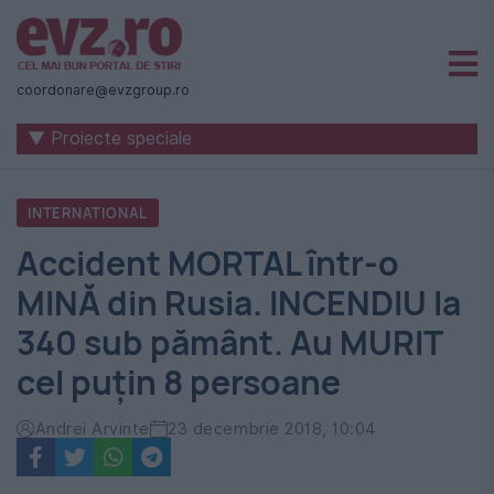
Știri
naționale
coordonare@evzgroup.ro
și
▼ Proiecte speciale
internaționale
|
INTERNATIONAL
România
Accident MORTAL într-o
-
MINĂ din Rusia. INCENDIU la
Evenimentul
340 sub pământ. Au MURIT
Zilei
cel puțin 8 persoane
Andrei Arvinte
23 decembrie 2018, 10:04