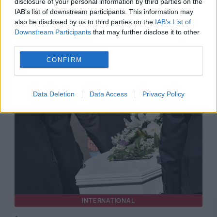
disclosure of your personal information by third parties on the
IAB’s list of downstream participants. This information may
also be disclosed by us to third parties on the
IAB’s List of
SOCIAL
Downstream Participants
that may further disclose it to other
third parties.
Cadavru carbonizat găsit într-o clădire
CONFIRM
părăsită din Pitești. Primele concluzii ale
anchetatorilor
Data Deletion
Data Access
Privacy Policy
INTERNATIONAL