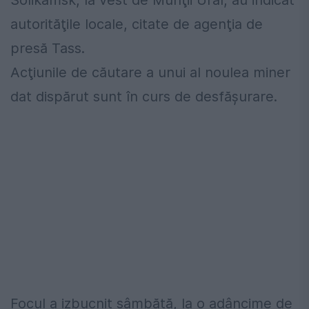
Solikamsk, la vest de Munţii Ural, au indicat
autorităţile locale, citate de agenţia de
presă Tass.
Acţiunile de căutare a unui al noulea miner
dat dispărut sunt în curs de desfăşurare.
Focul a izbucnit sâmbătă, la o adâncime de