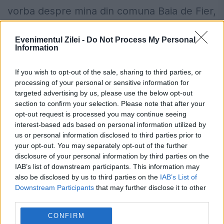
vorba despre mina din comuna Baia de Fier,
din județul Gorj. Aici se află cel mai
Evenimentul Zilei -
Do Not Process My Personal
important zăcământ de grafit din Europa.
Information
Mina de...
If you wish to opt-out of the sale, sharing to third parties, or
processing of your personal or sensitive information for
targeted advertising by us, please use the below opt-out
section to confirm your selection. Please note that after your
opt-out request is processed you may continue seeing
interest-based ads based on personal information utilized by
Americanii vor exploata zăcământul
us or personal information disclosed to third parties prior to
your opt-out. You may separately opt-out of the further
strategic de la Budureasa, Bihor, unic
disclosure of your personal information by third parties on the
în UE
IAB’s list of downstream participants. This information may
also be disclosed by us to third parties on the
IAB’s List of
25 MARTIE 2025
Downstream Participants
that may further disclose it to other
third parties.
Ceea ce nu a reușit Sorin Ovidiu Vântu în
CONFIRM