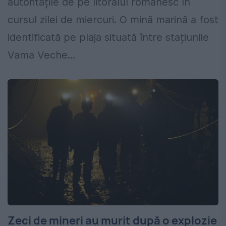
autoritățile de pe litoralul românesc în
cursul zilei de miercuri. O mină marină a fost
identificată pe plaja situată între stațiunile
Vama Veche...
Zeci de mineri au murit după o explozie