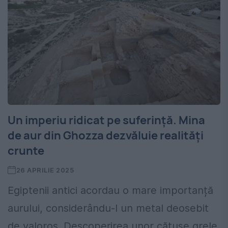
Un imperiu ridicat pe suferință. Mina
de aur din Ghozza dezvăluie realități
crunte
26 APRILIE 2025
Egiptenii antici acordau o mare importanță
aurului, considerându-l un metal deosebit
de valoros. Descoperirea unor cătușe grele