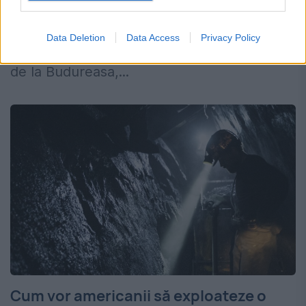
2006 vor reuși americanii de la Verde
Magnesium. Cu sprijinul financiar al Comisiei
Data Deletion
Data Access
Privacy Policy
Europene. Americanii vor exploata comoara
de la Budureasa,...
Cum vor americanii să exploateze o