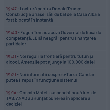
19:47
-
Lovitură pentru Donald Trump:
Construcția uriașei săli de bal de la Casa Albă a
fost blocată în instanță
19:40
-
Eugen Tomac acuză Guvernul de lipsă de
competență. „Bilă neagră” pentru finanțarea
partidelor
19:31
-
Noi reguli la frontieră pentru tutun și
alcool. Amenzile pot ajunge la 100.000 de lei
19:21
-
Noi informații despre e-Terra. Când ar
putea fi repus în funcțiune sistemul
19:14
-
Cosmin Matei, suspendat nouă luni de
TAS. ANAD a anunțat punerea în aplicare a
deciziei