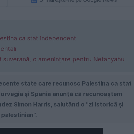
lestina ca stat independent
entali
ră suverană, o amenințare pentru Netanyahu
recente state care recunosc Palestina ca stat
 Norvegia şi Spania anunţă că recunoaştem
ndez Simon Harris, salutând o "zi istorică şi
palestinian".