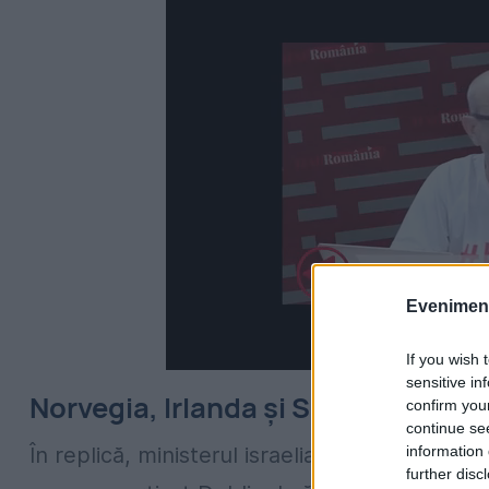
Evenimentu
If you wish 
sensitive in
Norvegia, Irlanda și Spania recun
confirm you
continue se
information 
În replică, ministerul israelian de Externe a 
further disc