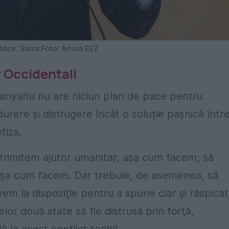
blice. Sursa Foto: Arhiva EVZ
r Occidentali
tanyahu nu are niciun plan de pace pentru
urere și distrugere încât o soluție pașnică într
tiza.
trimitem ajutor umanitar, aşa cum facem; să
 aşa cum facem. Dar trebuie, de asemenea, să
vem la dispoziţie pentru a spune clar şi răspicat
lor două state să fie distrusă prin forţă,