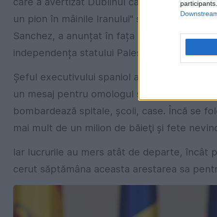
care a avertizat Dublinul că „Recunoaşterea u
participants
Downstream 
un pion în mâinile Iranului" şi ale
Hamas
”. To
Sanchez, a anunțat în fața Parlamentului de 
independența statului Palestina pe 28 mai.
Șeful executivului spaniol a reluat solicitări
un mesaj pentru omologul său israelian. Prem
bombardează spitale, şcoli, case. Încă se fo
mai mult de un milion de băieţi şi fete nevino
Iar lucrurile au mers atât de departe, încât 
cerut săptămâna aceasta arestarea sa pentru