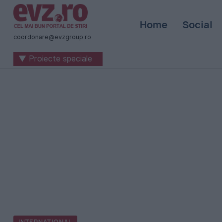
Știri
Home
Social
naționale
coordonare@evzgroup.ro
și
▼ Proiecte speciale
internaționale
|
România
-
Evenimentul
Zilei