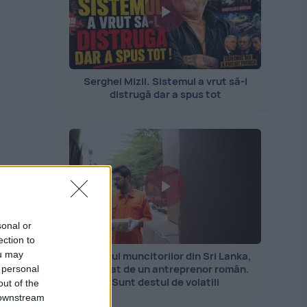
Serghei Mizil. Sistemul a vrut să-l
distrugă dar a spus tot
sonal or
ection to
ou may
Importul muncitorilor din Sri Lanka,
explicat de un antreprenor român.
 personal
Sunt destul de volatili
out of the
 downstream