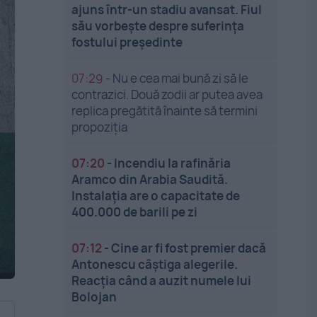
ajuns într-un stadiu avansat. Fiul
său vorbește despre suferința
fostului președinte
07:29
-
Nu e cea mai bună zi să le
contrazici. Două zodii ar putea avea
replica pregătită înainte să termini
propoziția
07:20
-
Incendiu la rafinăria
Aramco din Arabia Saudită.
Instalația are o capacitate de
400.000 de barili pe zi
07:12
-
Cine ar fi fost premier dacă
Antonescu câștiga alegerile.
Reacția când a auzit numele lui
Bolojan