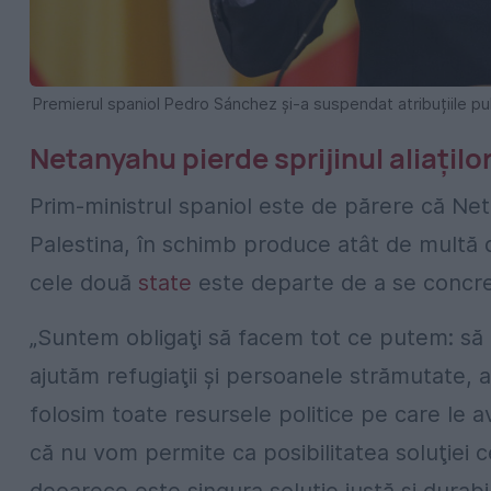
Premierul spaniol Pedro Sánchez și-a suspendat atribuțiile pu
Netanyahu pierde sprijinul aliațilo
Prim-ministrul spaniol este de părere că Ne
Palestina, în schimb produce atât de multă d
cele două
state
este departe de a se concre
„Suntem obligaţi să facem tot ce putem: să 
ajutăm refugiaţii şi persoanele strămutate,
folosim toate resursele politice pe care le a
că nu vom permite ca posibilitatea soluţiei ce