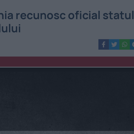
nia recunosc oficial statu
lului