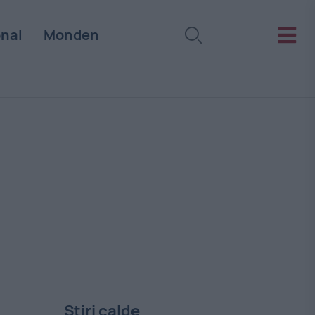
onal
Monden
Stiri calde