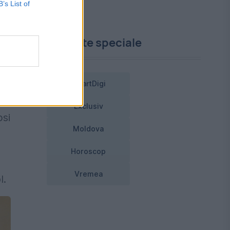
-
B’s List of
Proiecte speciale
t
SmartDigi
Exclusiv
psi
Moldova
Horoscop
Vremea
l.