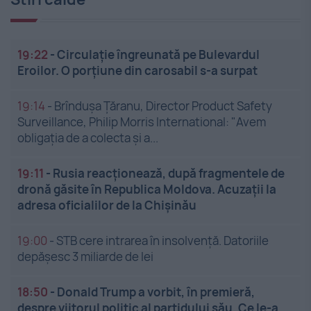
19:22
-
Circulație îngreunată pe Bulevardul
Eroilor. O porțiune din carosabil s-a surpat
19:14
-
Brîndușa Țăranu, Director Product Safety
Surveillance, Philip Morris International: "Avem
obligația de a colecta și a...
19:11
-
Rusia reacționează, după fragmentele de
dronă găsite în Republica Moldova. Acuzații la
adresa oficialilor de la Chișinău
19:00
-
STB cere intrarea în insolvență. Datoriile
depășesc 3 miliarde de lei
18:50
-
Donald Trump a vorbit, în premieră,
despre viitorul politic al partidului său. Ce le-a