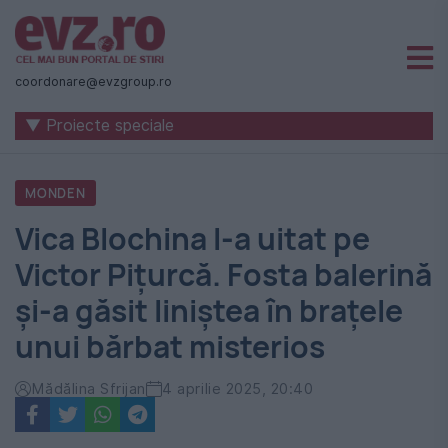
Știri
naționale
coordonare@evzgroup.ro
și
▼ Proiecte speciale
internaționale
|
MONDEN
România
Vica Blochina l-a uitat pe
-
Victor Pițurcă. Fosta balerină
Evenimentul
și-a găsit liniștea în brațele
Zilei
unui bărbat misterios
Mădălina Sfrijan
4 aprilie 2025, 20:40