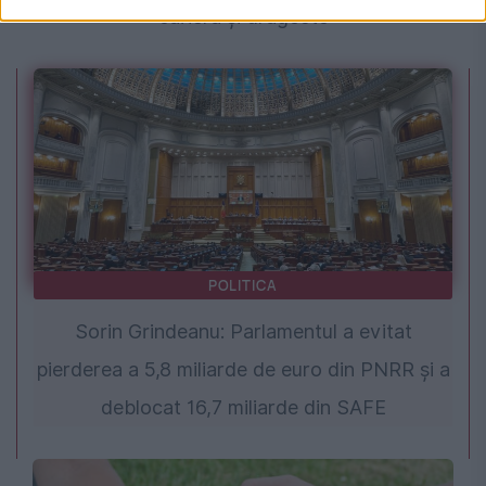
carieră și dragoste
POLITICA
Sorin Grindeanu: Parlamentul a evitat
pierderea a 5,8 miliarde de euro din PNRR și a
deblocat 16,7 miliarde din SAFE