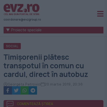
Știri
naționale
coordonare@evzgroup.ro
și
▼ Proiecte speciale
internaționale
|
SOCIAL
România
Timișorenii plătesc
-
transpotul în comun cu
Evenimentul
cardul, direct în autobuz
Zilei
Georgeta Petrovici
20 martie 2019, 20:36
COMENTEAZĂ ȘTIREA