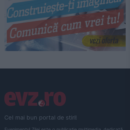
Linkuri utile
Cel mai bun portal de stiri!
Evenimentul Zilei este o publicație multimedia, dedicată