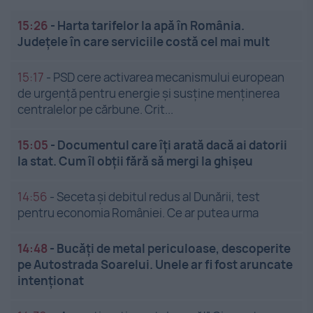
15:26
-
Harta tarifelor la apă în România.
Județele în care serviciile costă cel mai mult
15:17
-
PSD cere activarea mecanismului european
de urgență pentru energie și susține menținerea
centralelor pe cărbune. Crit...
15:05
-
Documentul care îți arată dacă ai datorii
la stat. Cum îl obții fără să mergi la ghișeu
14:56
-
Seceta și debitul redus al Dunării, test
pentru economia României. Ce ar putea urma
14:48
-
Bucăți de metal periculoase, descoperite
pe Autostrada Soarelui. Unele ar fi fost aruncate
intenționat