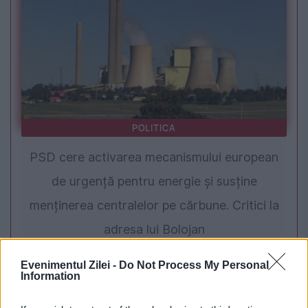
POLITICA
PSD cere activarea mecanismului european
de urgență pentru energie și susține
menținerea centralelor pe cărbune. Critici la
adresa lui Bolojan
Evenimentul Zilei -
Do Not Process My Personal
Information