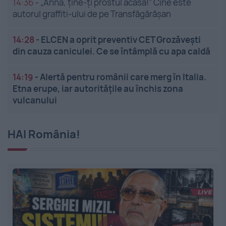
14:36
-
„Anna, ține-ți prostul acasă!” Cine este
autorul graffiti-ului de pe Transfăgărășan
14:28
-
ELCEN a oprit preventiv CET Grozăveşti
din cauza caniculei. Ce se întâmplă cu apa caldă
14:19
-
Alertă pentru românii care merg în Italia.
Etna erupe, iar autoritățile au închis zona
vulcanului
HAI România!