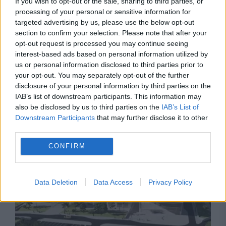
If you wish to opt-out of the sale, sharing to third parties, or
processing of your personal or sensitive information for
targeted advertising by us, please use the below opt-out
section to confirm your selection. Please note that after your
opt-out request is processed you may continue seeing
interest-based ads based on personal information utilized by
us or personal information disclosed to third parties prior to
POLITICA
your opt-out. You may separately opt-out of the further
disclosure of your personal information by third parties on the
PSD acuză un abuz în serviciu la Timișoara.
IAB’s list of downstream participants. This information may
Social-democrații solicită ANI și MAI să
also be disclosed by us to third parties on the
IAB’s List of
Downstream Participants
that may further disclose it to other
anuleze sancțiunea primită de Dominic Fritz
third parties.
CONFIRM
Data Deletion
Data Access
Privacy Policy