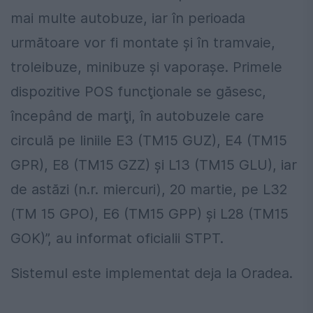
mai multe autobuze, iar în perioada
următoare vor fi montate şi în tramvaie,
troleibuze, minibuze şi vaporaşe. Primele
dispozitive POS funcţionale se găsesc,
începând de marţi, în autobuzele care
circulă pe liniile E3 (TM15 GUZ), E4 (TM15
GPR), E8 (TM15 GZZ) şi L13 (TM15 GLU), iar
de astăzi (n.r. miercuri), 20 martie, pe L32
(TM 15 GPO), E6 (TM15 GPP) şi L28 (TM15
GOK)”, au informat oficialii STPT.
Sistemul este implementat deja la Oradea.