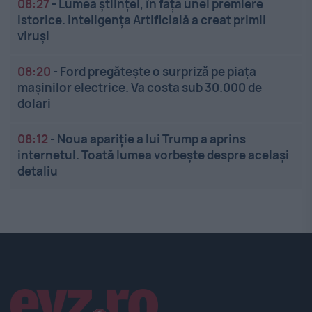
08:27
-
Lumea științei, în fața unei premiere
istorice. Inteligența Artificială a creat primii
viruși
08:20
-
Ford pregătește o surpriză pe piața
mașinilor electrice. Va costa sub 30.000 de
dolari
08:12
-
Noua apariție a lui Trump a aprins
internetul. Toată lumea vorbește despre același
detaliu
Linkuri utile