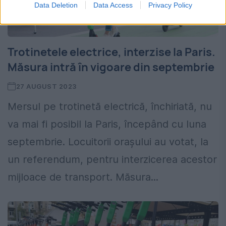
Data Deletion
Data Access
Privacy Policy
Trotinetele electrice, interzise la Paris.
Măsura intră în vigoare din septembrie
27 AUGUST 2023
Mersul pe trotinetă electrică, închiriată, nu
va mai fi posibil la Paris, începând cu luna
septembrie. Locuitorii orașului au votat, la
un referendum, pentru interzicerea acestor
mijloace de transport. Măsura...