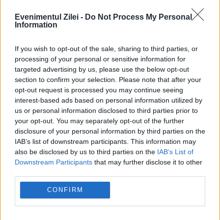
lege avizat de Guvern
Evenimentul Zilei -
Do Not Process My Personal
28 AUGUST 2023
Information
Polițiștii locali vor sancționa conducătorii de
If you wish to opt-out of the sale, sharing to third parties, or
trotinete. O astfel de măsură este
processing of your personal or sensitive information for
targeted advertising by us, please use the below opt-out
prevăzută într-un proiect de lege ce a
section to confirm your selection. Please note that after your
opt-out request is processed you may continue seeing
primit avizul Guvernului. În prezent, polițiștii
interest-based ads based on personal information utilized by
locali aplică amenzi, pentru încălcarea...
us or personal information disclosed to third parties prior to
your opt-out. You may separately opt-out of the further
disclosure of your personal information by third parties on the
IAB’s list of downstream participants. This information may
also be disclosed by us to third parties on the
IAB’s List of
Downstream Participants
that may further disclose it to other
third parties.
CONFIRM