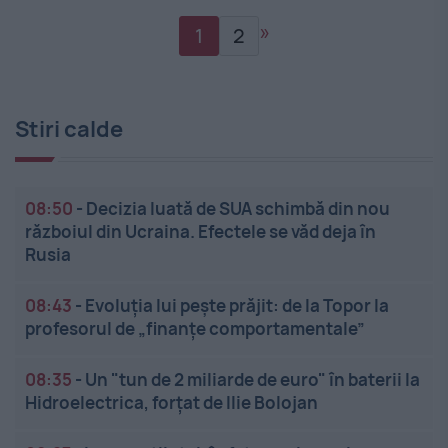
»
1
2
Stiri calde
08:50
-
Decizia luată de SUA schimbă din nou
războiul din Ucraina. Efectele se văd deja în
Rusia
08:43
-
Evoluția lui pește prăjit: de la Topor la
profesorul de „finanțe comportamentale”
08:35
-
Un "tun de 2 miliarde de euro" în baterii la
Hidroelectrica, forțat de Ilie Bolojan