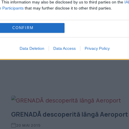
. This information may also be disclosed by us to third parties on the
IA
Participants
that may further disclose it to other third parties.
Examenul de bacalaureat a fost fraudat di
nou în Timiș. Procurorii au deschis o anche
CONFIRM
Ei au descins dimienața aceasta la liceul
vizat. Procurori ai Parchetului de pe lângă
Data Deletion
Data Access
Privacy Policy
Tribunalul...
”
GRENADĂ descoperită lângă Aeroport
20 MAI 2015