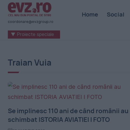
Știri
Home
Social
naționale
coordonare@evzgroup.ro
și
▼ Proiecte speciale
internaționale
|
România
Traian Vuia
-
Evenimentul
Zilei
Se implinesc 110 ani de când românii au
schimbat ISTORIA AVIATIEI I FOTO