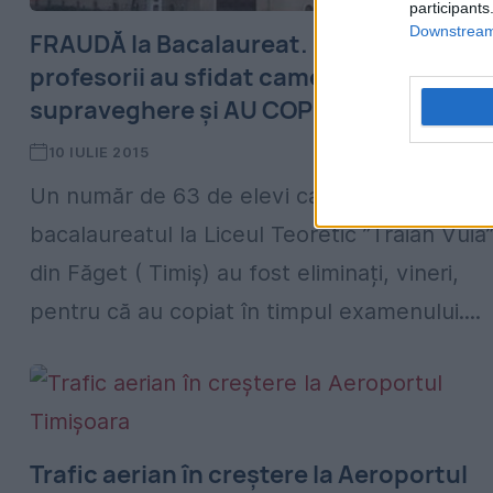
participants
Downstream 
FRAUDĂ la Bacalaureat. Elevii și
profesorii au sfidat camerele de
supraveghere și AU COPIAT PE FAȚĂ
10 IULIE 2015
Un număr de 63 de elevi care au susținut
bacalaureatul la Liceul Teoretic ”Traian Vuia
din Făget ( Timiș) au fost eliminați, vineri,
pentru că au copiat în timpul examenului....
Trafic aerian în creștere la Aeroportul