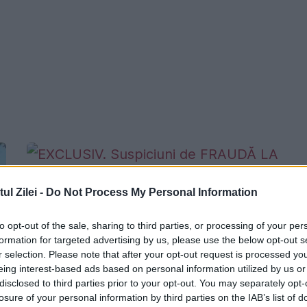
l Zilei -
Do Not Process My Personal Information
to opt-out of the sale, sharing to third parties, or processing of your per
EXCLUSIV. Suspiciuni de FRAUDĂ LA
formation for targeted advertising by us, please use the below opt-out s
BACALAUREAT. Procurorii ridică
r selection. Please note that after your opt-out request is processed y
eing interest-based ads based on personal information utilized by us or
înregistrările video
disclosed to third parties prior to your opt-out. You may separately opt-
losure of your personal information by third parties on the IAB’s list of
8 IULIE 2015