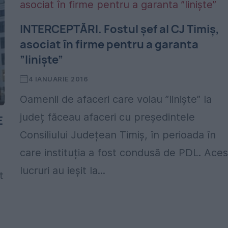
INTERCEPTĂRI. Fostul șef al CJ Timiș,
asociat în firme pentru a garanta
”liniște”
4 IANUARIE 2016
Oamenii de afaceri care voiau ”liniște” la
județ făceau afaceri cu președintele
E
Consiliului Județean Timiș, în perioada în
care instituția a fost condusă de PDL. Ace
lucruri au ieșit la...
t