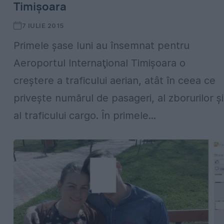
Timișoara
7 IULIE 2015
Primele şase luni au însemnat pentru
Aeroportul Internaţional Timişoara o
creştere a traficului aerian, atât în ceea ce
priveşte numărul de pasageri, al zborurilor şi
al traficului cargo. În primele...