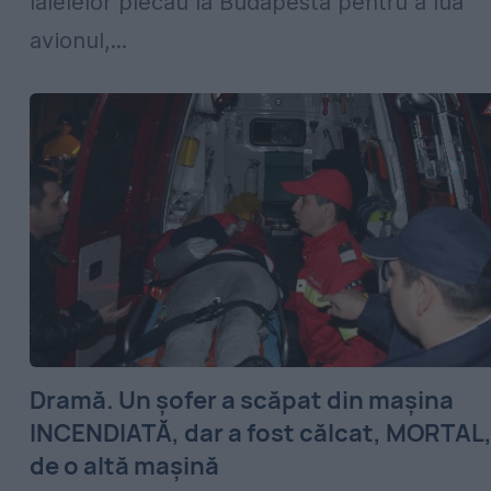
lalelelor plecau la Budapesta pentru a lua
avionul,...
Dramă. Un șofer a scăpat din mașina
INCENDIATĂ, dar a fost călcat, MORTAL
de o altă mașină