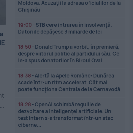
Moldova. Acuzații la adresa oficialilor de la
Chișinău
19:00
-
STB cere intrarea în insolvență.
Datoriile depășesc 3 miliarde de lei
na
IE
18:50
-
Donald Trump a vorbit, în premieră,
despre viitorul politic al partidului său. Ce
le-a spus donatorilor în Biroul Oval
18:38
-
Alertă la Apele Române: Dunărea
scade într-un ritm accelerat. Cât mai
poate funcționa Centrala de la Cernavodă
nț
18:28
-
OpenAI schimbă regulile de
..
dezvoltare a inteligenței artificiale. Un
test intern s-a transformat într-un atac
ciberne...