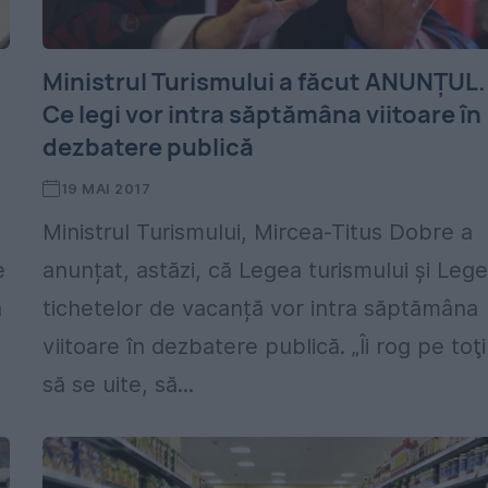
Ministrul Turismului a făcut ANUNȚUL.
Ce legi vor intra săptămâna viitoare în
dezbatere publică
19 MAI 2017
Ministrul Turismului, Mircea-Titus Dobre a
e
anunțat, astăzi, că Legea turismului și Leg
a
tichetelor de vacanță vor intra săptămâna
viitoare în dezbatere publică. „Îi rog pe toţi
să se uite, să...