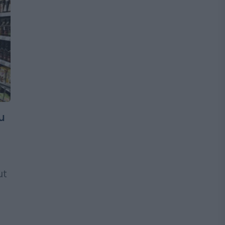
u
ut
,