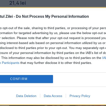
21,4 lei
19 AUGUST 2019
l Zilei -
Do Not Process My Personal Information
Un proiect de Ordin al Ministerului Muncii 
to opt-out of the sale, sharing to third parties, or processing of your per
bate cap în cap cu un proiect de Lege de
formation for targeted advertising by us, please use the below opt-out s
la Parlament de PSD „Pentru semestrul II a
r selection. Please note that after your opt-out request is processed y
eing interest-based ads based on personal information utilized by us or
anului 2019, începând cu...
disclosed to third parties prior to your opt-out. You may separately opt-
losure of your personal information by third parties on the IAB’s list of
. This information may also be disclosed by us to third parties on the
IA
Participants
that may further disclose it to other third parties.
CONFIRM
Data Deletion
Data Access
Privacy Policy