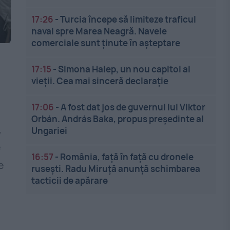
17:26
-
Turcia începe să limiteze traficul
naval spre Marea Neagră. Navele
comerciale sunt ținute în așteptare
17:15
-
Simona Halep, un nou capitol al
vieții. Cea mai sinceră declarație
17:06
-
A fost dat jos de guvernul lui Viktor
Orbán. András Baka, propus președinte al
,
Ungariei
e
16:57
-
România, față în față cu dronele
e
rusești. Radu Miruță anunță schimbarea
tacticii de apărare