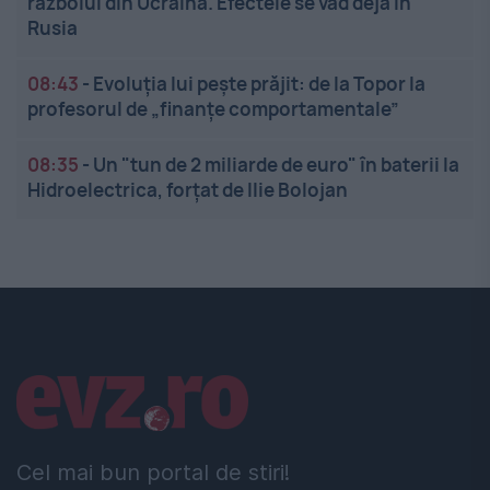
războiul din Ucraina. Efectele se văd deja în
Rusia
08:43
-
Evoluția lui pește prăjit: de la Topor la
profesorul de „finanțe comportamentale”
08:35
-
Un "tun de 2 miliarde de euro" în baterii la
Hidroelectrica, forțat de Ilie Bolojan
Linkuri utile
Cel mai bun portal de stiri!