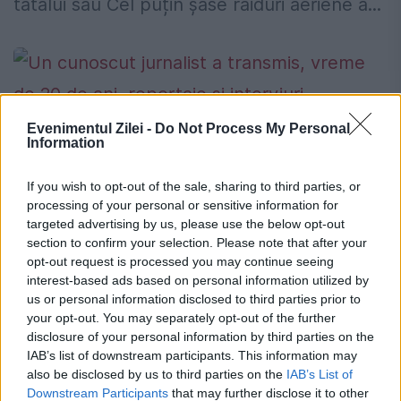
tatălui său Cel puțin șase raiduri aeriene a...
Evenimentul Zilei -
Do Not Process My Personal
Information
Un cunoscut jurnalist a transmis,
If you wish to opt-out of the sale, sharing to third parties, or
vreme de 20 de ani, reportaje şi
processing of your personal or sensitive information for
interviuri inventate
targeted advertising by us, please use the below opt-out
section to confirm your selection. Please note that after your
25 MAI 2015
opt-out request is processed you may continue seeing
interest-based ads based on personal information utilized by
Un cunoscut jurnalist canadian,
us or personal information disclosed to third parties prior to
your opt-out. You may separately opt-out of the further
corespondent de război pentru multe
disclosure of your personal information by third parties on the
publicaţii, posturi de radio şi tv din ţara sa,
IAB’s list of downstream participants. This information may
also be disclosed by us to third parties on the
IAB’s List of
este acuzat de inventarea mai multor
Downstream Participants
that may further disclose it to other