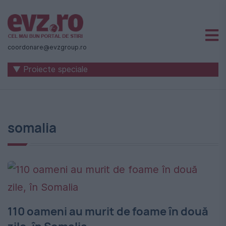
Știri
naționale
coordonare@evzgroup.ro
și
▼ Proiecte speciale
internaționale
|
România
somalia
-
Evenimentul
Zilei
110 oameni au murit de foame în două