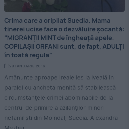
Crima care a oripilat Suedia. Mama
tinerei ucise face o dezvăluire şocantă:
“MIGRANŢII MINT de îngheaţă apele.
COPILAŞII ORFANI sunt, de fapt, ADULŢI
în toată regula”
28 IANUARIE 2016
Amănunte aproape ireale ies la iveală în
paralel cu ancheta menită să stabilească
circumstanţele crimei abominabile de la
centrul de primire a azilanţilor minori
nefamilişti din Molndal, Suedia. Alexandra
Mezher,...