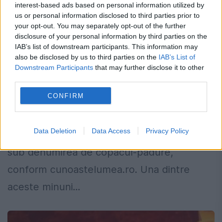
Copacul science fiction ocupă
interest-based ads based on personal information utilized by
APROAPE DOUĂ HECTARE şi are CRENGI
us or personal information disclosed to third parties prior to
your opt-out. You may separately opt-out of the further
DE 25 DE METRI. Banyan, MINUNEA care
disclosure of your personal information by third parties on the
arată MĂREŢIA NATURII, în imagini de
IAB’s list of downstream participants. This information may
also be disclosed by us to third parties on the
IAB’s List of
senzaţie l Foto
Downstream Participants
that may further disclose it to other
third parties.
4 OCTOMBRIE 2016
CONFIRM
Copacul science fiction ocupă aproape
două hectare şi are crengi de 25 de metri.
Data Deletion
Data Access
Privacy Policy
Acesta este Uriașul Banyan, cunoscut şi
sub denumirea de copacul-pădure,
conform cunoastelumea.ro. Una dintre
aceste minuni...