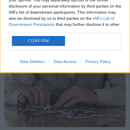
Daniel-Marius Staicu a fost numit, miercuri,
disclosure of your personal information by third parties on the
în funcția de șef al Serviciului pentru
IAB’s list of downstream participants. This information may
also be disclosed by us to third parties on the
IAB’s List of
Prevenirea și Combaterea Spălării Banilor
Downstream Participants
that may further disclose it to other
din Republica Moldova. Staicu a primit
third parties.
cetățenia R. Moldova în urmă cu...
CONFIRM
Data Deletion
Data Access
Privacy Policy