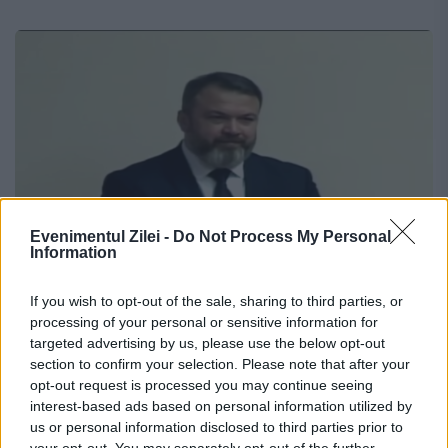
Evenimentul Zilei -
Do Not Process My Personal
Information
If you wish to opt-out of the sale, sharing to third parties, or
Românul Daniel-Marius Staicu, numit
processing of your personal or sensitive information for
șef la Combaterea Spălării Banilor în
targeted advertising by us, please use the below opt-out
Republica Moldova
section to confirm your selection. Please note that after your
opt-out request is processed you may continue seeing
interest-based ads based on personal information utilized by
1 DECEMBRIE 2022
us or personal information disclosed to third parties prior to
your opt-out. You may separately opt-out of the further