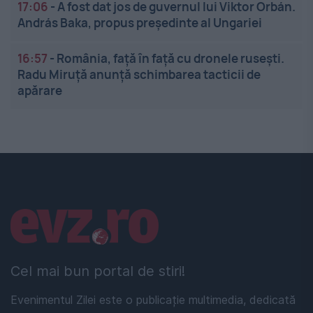
17:06
-
A fost dat jos de guvernul lui Viktor Orbán.
András Baka, propus președinte al Ungariei
16:57
-
România, față în față cu dronele rusești.
Radu Miruță anunță schimbarea tacticii de
apărare
Linkuri utile
Cel mai bun portal de stiri!
Evenimentul Zilei este o publicație multimedia, dedicată