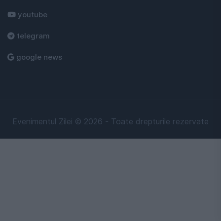
youtube
telegram
google news
Evenimentul Zilei © 2026 - Toate drepturile rezervate